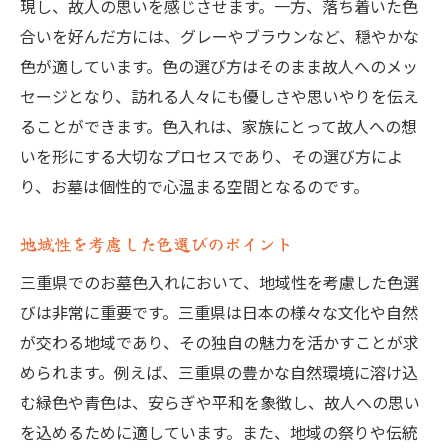
三重県ならではのお墓参り文化と色入れ
現し、故人の思いを感じさせます。一方、落ち着いた色
合いを好んだ方には、グレーやブラウンなど、穏やかな
故人の人生を彩る色選びの提案
色が適しています。色の選び方はそのまま故人へのメッ
色選びがもたらす三重県でのお墓の持続的美し
セージとなり、訪れる人々にも優しさや思いやりを伝え
さ
ることができます。色入れは、家族にとって故人への想
長持ちする色入れの秘訣
いを形にする大切なプロセスであり、その選び方によ
美しさを保つためのメンテナンス方法
り、お墓は個性的で心温まる空間となるのです。
時代を超えて愛される色選び
耐久性に優れた色入れの選択肢
地域性を考慮した色選びのポイント
美しさを引き出す色の組み合わせ
三重県でのお墓色入れにおいて、地域性を考慮した色選
訪れる人々を魅了する色入れの実例
びは非常に重要です。三重県は日本の様々な文化や自然
三重県の地域性を反映したお墓色入れの魅力
が交わる地域であり、その独自の魅力を活かすことが求
められます。例えば、三重県の豊かな自然環境に溶け込
地域らしさを感じる色入れの実践
む緑色や青色は、安らぎや平和を象徴し、故人への思い
三重県の風土が育んだ色の選び方
を込めるために適しています。また、地域の祭りや伝統
地域の伝統芸術を取り入れた色入れ