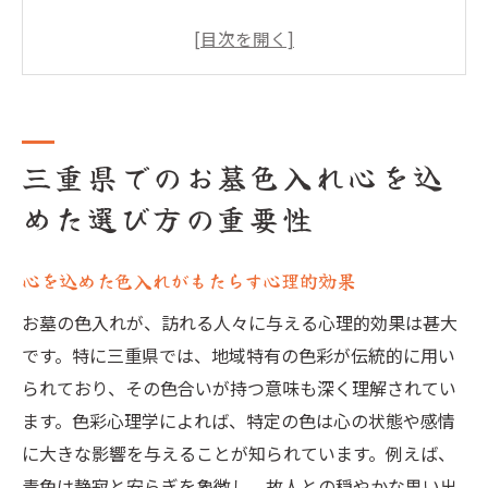
選び方で変わるお墓の印象と故人への想い
地域性を考慮した色選びのポイント
三重県の伝統色を活かしたお墓作り
心を込めた色入れの選択肢とは
三重県でのお墓色入れ心を込
プロが教える心を込めた色入れのコツ
めた選び方の重要性
お墓色入れにおける三重県の文化と伝統の役割
三重県の文化が色入れに与える影響
心を込めた色入れがもたらす心理的効果
伝統を活かした色選びの重要性
地域行事とお墓色入れの関係
お墓の色入れが、訪れる人々に与える心理的効果は甚大
です。特に三重県では、地域特有の色彩が伝統的に用い
歴史が育んだ三重県の色入れ文化
られており、その色合いが持つ意味も深く理解されてい
文化的背景に基づく色選びの実践
ます。色彩心理学によれば、特定の色は心の状態や感情
地域住民の声を反映した色入れ方法
に大きな影響を与えることが知られています。例えば、
気候と環境に配慮した三重県の最適なお墓色入
青色は静寂と安らぎを象徴し、故人との穏やかな思い出