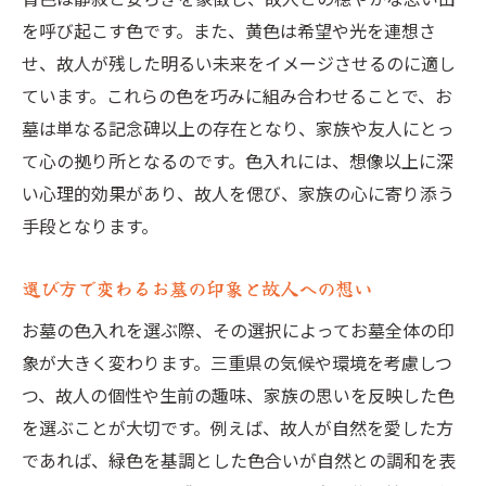
れ
を呼び起こす色です。また、黄色は希望や光を連想さ
気候に適した色入れ材料の選び方
せ、故人が残した明るい未来をイメージさせるのに適し
環境に配慮した色入れ技法の紹介
ています。これらの色を巧みに組み合わせることで、お
三重県の自然環境と色の相性
墓は単なる記念碑以上の存在となり、家族や友人にとっ
て心の拠り所となるのです。色入れには、想像以上に深
色褪せに強い色選びの重要性
い心理的効果があり、故人を偲び、家族の心に寄り添う
自然災害に備えた色入れの工夫
手段となります。
持続可能な色入れを実現するために
お墓色入れで故人との思いを深める三重県の方
選び方で変わるお墓の印象と故人への想い
法
お墓の色入れを選ぶ際、その選択によってお墓全体の印
故人の思い出を色に込める方法
象が大きく変わります。三重県の気候や環境を考慮しつ
心のつながりを強調する色入れ
つ、故人の個性や生前の趣味、家族の思いを反映した色
家族の意向を反映した色選び
を選ぶことが大切です。例えば、故人が自然を愛した方
感情を表現する色の活用法
であれば、緑色を基調とした色合いが自然との調和を表