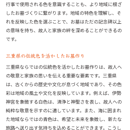
行事で使用される色を意識することも、より地域に根ざ
訪れる人に感動を与える色合い
したお墓づくりに繋がります。地域の特色を理解し、そ
地域文化と調和した色入れの魅力
れを反映した色を選ぶことで、お墓はただの記念碑以上
三重県独自の色入れ事例紹介
の意味を持ち、故人と家族の絆を深めることができるの
三重県で心を込めたお墓色入れのプロのガイド
です。
プロが教える色入れの基本
三重県の伝統色を活かしたお墓作り
色入れのプロセスとその重要性
三重県ならではの伝統色を活かしたお墓作りは、故人へ
専門家が語る色の選び方のヒント
の敬意と家族の思いを伝える重要な要素です。三重県
プロによる色入れの実演と解説
は、古くからの歴史や文化が息づく地域であり、その色
相談から施工までの流れと注意点
彩は地域の風土や文化を反映しています。例えば、伊勢
プロフェッショナルに依頼するメリット
神宮を象徴する白色は、清浄と神聖さを表し、故人への
耐久性を考慮した三重県のお墓色入れの選択肢
純粋な敬意を示すのに適しています。また、海に囲まれ
耐久性を高める色入れ技術
た地域ならではの青色は、希望と未来を象徴し、新たな
長期的に美しさを保つ色選び
旅路へ送り出す気持ちを込めることができます。こうし