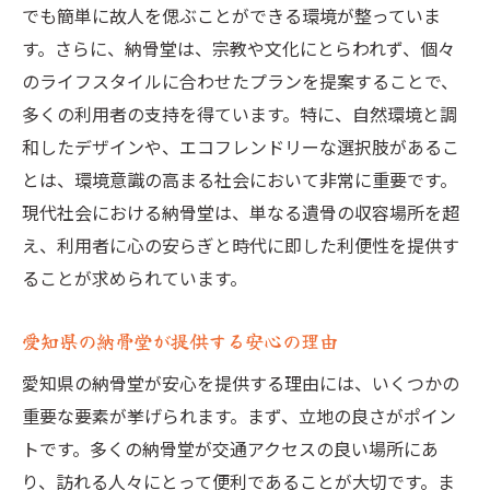
心に残る追悼の時間を提供する工夫
でも簡単に故人を偲ぶことができる環境が整っていま
愛知県で納骨堂を選ぶ際の重要なポイント
す。さらに、納骨堂は、宗教や文化にとらわれず、個々
選ぶ際に考慮すべきアクセス条件
のライフスタイルに合わせたプランを提案することで、
多くの利用者の支持を得ています。特に、自然環境と調
契約前に確認しておくべき事項
和したデザインや、エコフレンドリーな選択肢があるこ
費用面での注意点とコスト管理
とは、環境意識の高まる社会において非常に重要です。
納骨堂の設備とサービスの比較
現代社会における納骨堂は、単なる遺骨の収容場所を超
利用者のレビューを参考にした選び方
え、利用者に心の安らぎと時代に即した利便性を提供す
契約プランの柔軟性とその利点
ることが求められています。
豊かな自然と美しい景観が特徴の愛知県の納骨
堂
愛知県の納骨堂が提供する安心の理由
自然に囲まれた納骨堂の魅力
愛知県の納骨堂が安心を提供する理由には、いくつかの
四季折々の景色を楽しめる納骨堂とは
重要な要素が挙げられます。まず、立地の良さがポイン
愛知県の自然を感じる納骨堂の選び方
トです。多くの納骨堂が交通アクセスの良い場所にあ
り、訪れる人々にとって便利であることが大切です。ま
周辺環境がもたらすリラクゼーション効果