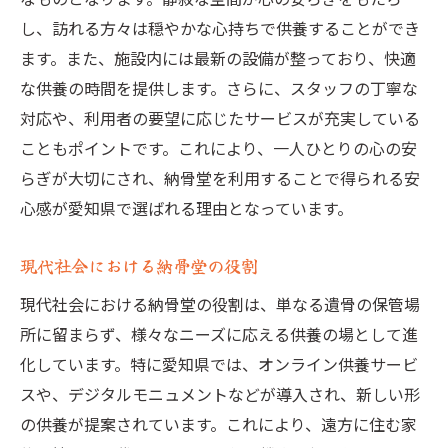
納骨堂選びで重視するポイント
し、訪れる方々は穏やかな心持ちで供養することができ
心の癒しを感じる環境のチェック方法
ます。また、施設内には最新の設備が整っており、快適
愛知県内での納骨堂の見学アドバイス
な供養の時間を提供します。さらに、スタッフの丁寧な
対応や、利用者の要望に応じたサービスが充実している
利用者の声を参考にした納骨堂選び
こともポイントです。これにより、一人ひとりの心の安
アクセスの良さが重要な理由
らぎが大切にされ、納骨堂を利用することで得られる安
納骨堂選びで確認すべきサービス
心感が愛知県で選ばれる理由となっています。
納骨堂の新しい試み愛知県でのオンライン供養
オンライン供養が注目される背景
現代社会における納骨堂の役割
愛知県内のオンライン供養サービスの特徴
現代社会における納骨堂の役割は、単なる遺骨の保管場
技術革新がもたらす新しい供養の形
所に留まらず、様々なニーズに応える供養の場として進
遠隔地からでも故人を偲ぶ方法
化しています。特に愛知県では、オンライン供養サービ
デジタル化が進む納骨堂運営のメリット
スや、デジタルモニュメントなどが導入され、新しい形
の供養が提案されています。これにより、遠方に住む家
オンライン供養の利用者体験談