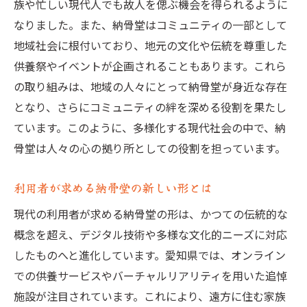
族や忙しい現代人でも故人を偲ぶ機会を得られるように
最新技術とデザインで進化する愛知県の納骨堂
なりました。また、納骨堂はコミュニティの一部として
最新技術を活用した納骨堂とは
地域社会に根付いており、地元の文化や伝統を尊重した
デザイン性に優れた納骨堂の魅力
供養祭やイベントが企画されることもあります。これら
愛知県内の革新的な納骨堂事例
の取り組みは、地域の人々にとって納骨堂が身近な存在
ユーザー視点で考えられた納骨堂の設計
となり、さらにコミュニティの絆を深める役割を果たし
技術革新がもたらす利便性の向上
ています。このように、多様化する現代社会の中で、納
環境に優しい納骨堂デザインの取り組み
骨堂は人々の心の拠り所としての役割を担っています。
静寂と安心をもたらす愛知県の納骨堂の魅力
利用者が求める納骨堂の新しい形とは
静けさを求める人々に支持される理由
現代の利用者が求める納骨堂の形は、かつての伝統的な
安心感を提供する施設の特徴
概念を超え、デジタル技術や多様な文化的ニーズに対応
訪れる人々を癒す美しい風景
したものへと進化しています。愛知県では、オンライン
安全で快適な納骨堂の選び方
での供養サービスやバーチャルリアリティを用いた追悼
細部にまでこだわる納骨堂のサービス
施設が注目されています。これにより、遠方に住む家族