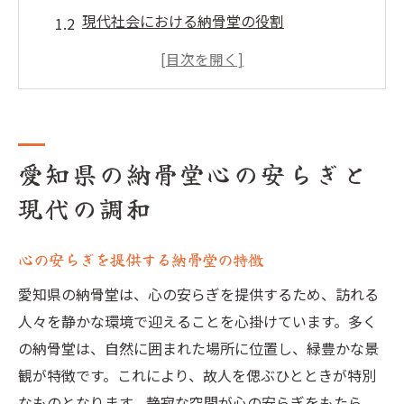
現代社会における納骨堂の役割
利用者が求める納骨堂の新しい形とは
愛知県の納骨堂が提供する安心の理由
納骨堂が持つ文化的な重要性
地域社会との調和を目指す取り組み
愛知県の納骨堂心の安らぎと
地域特性を活かした愛知県の納骨堂の進化
現代の調和
地域に根差した納骨堂のデザイン
愛知県の風土を反映した納骨堂の魅力
心の安らぎを提供する納骨堂の特徴
歴史と文化を活かした納骨堂の取り組み
愛知県の納骨堂は、心の安らぎを提供するため、訪れる
地産地消を推進する納骨堂の特色
人々を静かな環境で迎えることを心掛けています。多く
地域住民と協力する納骨堂の役割
の納骨堂は、自然に囲まれた場所に位置し、緑豊かな景
愛知県特有の納骨堂スタイル
観が特徴です。これにより、故人を偲ぶひとときが特別
心の癒しを提供する愛知県の納骨堂の選び方
なものとなります。静寂な空間が心の安らぎをもたら