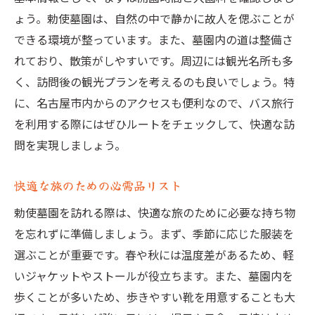
過去と現在のコントラストを感じる旅
ょう。勅使墓園は、自然の中で静かに故人を偲ぶことが
快適なバス旅で訪れる勅使墓園の魅力
できる環境が整っています。また、墓園内の道は整備さ
バスで訪れる勅使墓園の魅力とは
れており、散策がしやすいです。周辺には観光名所も多
交通手段を最大限に活用する旅の方法
く、訪問後の観光プランを考えるのも良いでしょう。特
勅使墓園でのリラックスした時間を楽しむ
に、名古屋市内からのアクセスも便利なので、バス旅行
名古屋市内からのスムーズな移動
を利用する際にはぜひルートをチェックして、快適な訪
問を実現しましょう。
バス旅行の準備ポイントと注意点
観光客が選ぶ最適なバスルート
快適な旅のための必需品リスト
勅使墓園へのアクセスバスで歴史探訪の旅
勅使墓園を訪れる際は、快適な旅のために必要な持ち物
バスで楽に行く勅使墓園の探訪
を忘れずに準備しましょう。まず、季節に応じた服装を
歴史を感じるバス停での立ち寄りスポット
選ぶことが重要です。春や秋には温度差があるため、軽
愛知県の豊かさを実感するバス旅
いジャケットやストールが役立ちます。また、墓園内を
未来に繋がる歴史の発見をバスで体験
歩くことが多いため、歩きやすい靴を用意することも大
勅使墓園を訪れるための準備ガイド