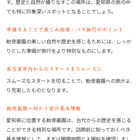
す。歴史と自然が織りなすこの場所は、愛知県の旅の中
勅使墓園での発見豊かな旅をバスで体感
でも特に印象深いスポットとなることでしょう。
バス旅行で発見する新たな視点
歴史と自然の融合を体感する旅
準備することで楽しみ倍増：バス旅行のポイント
訪問者に人気のスポットを巡る
勅使墓園の美しい自然や歴史を感じるためには、しっか
勅使墓園の見どころを最大限に活用
りとした準備が旅行をより特別なものにします。
旅の後半に楽しむリラックススポット
バスで巡る愛知の隠れた名所
名古屋市内からのスタートをスムーズに
愛知県勅使墓園の歴史と自然をバスで巡ろう
スムーズなスタートを切ることで、勅使墓園への旅がよ
勅使墓園の歴史を知る旅の始まり
り充実したものとなります。
愛知の自然を肌で感じるバスツアー
勅使墓園へ向かう前の基本情報
歴史ある風景を楽しむバス停の選び方
愛知県に位置する勅使墓園は、古代からの歴史を感じる
四季折々の美しさを堪能する勅使墓園
ことができる特別な場所です。訪問前に知っておくべき
バスで訪れる愛知の名所
基本情報として、まずは開園時間と入園料を確認しまし