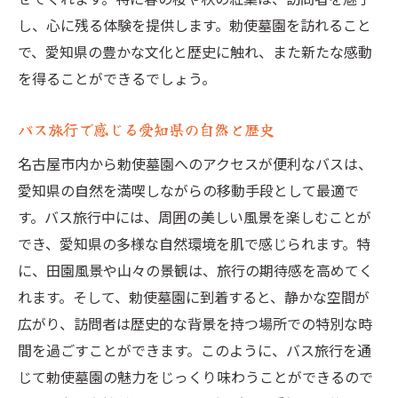
愛知県の自然に触れるバス旅行の魅力
し、心に残る体験を提供します。勅使墓園を訪れること
バス旅行でしか味わえない風景
で、愛知県の豊かな文化と歴史に触れ、また新たな感動
を得ることができるでしょう。
勅使墓園の見どころスポットを事前チェッ
ク
バス旅行で感じる愛知県の自然と歴史
現地で体験する歴史と自然の融合
名古屋市内から勅使墓園へのアクセスが便利なバスは、
ガイドブックには載っていない愛知の魅力
愛知県の自然を満喫しながらの移動手段として最適で
名古屋市から勅使墓園へ便利なバスルート
す。バス旅行中には、周囲の美しい風景を楽しむことが
名古屋市内主要バスルートの選び方
でき、愛知県の多様な自然環境を肌で感じられます。特
勅使墓園行きバスの時間と運行情報
に、田園風景や山々の景観は、旅行の期待感を高めてく
混雑を避けるためのベストプラクティス
れます。そして、勅使墓園に到着すると、静かな空間が
快適な乗車体験をするために
広がり、訪問者は歴史的な背景を持つ場所での特別な時
移動中に楽しむ愛知県の風景
間を過ごすことができます。このように、バス旅行を通
じて勅使墓園の魅力をじっくり味わうことができるので
勅使墓園到着後のおすすめ観光ルート