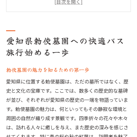
イント
名古屋市内からのスタートをスムーズに
勅使墓園へ向かう前の基本情報
愛知県勅使墓園への快適バス
快適な旅のための必需品リスト
旅行始める一歩
勅使墓園までのバスアクセス詳細と魅力
名古屋駅から勅使墓園までのバスルート
勅使墓園の魅力を知るための第一歩
各バス停の位置と時間を確認しよう
バスで旅することの利点とは
愛知県に位置する勅使墓園は、ただの墓所ではなく、歴
史と文化の宝庫です。ここでは、数多くの歴史的な墓碑
交通手段を知り尽くす賢い旅の方法
が並び、それぞれが愛知県の歴史の一端を物語っていま
バス旅で見る愛知県の新しい一面
す。勅使墓園の魅力は、何といってもその静寂な環境と
快適なバス移動のためのコツ
周囲の自然が織り成す景観です。四季折々の花々や木々
勅使墓園探訪バスで巡る愛知の歴史と自然
は、訪れる人々に癒しを与え、また歴史の深みを感じさ
バスで巡る勅使墓園の歴史的背景
せてくれます。特に春の桜や秋の紅葉は、訪問者を魅了