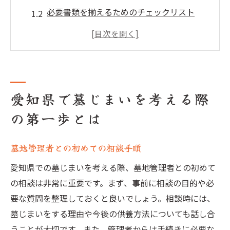
必要書類を揃えるためのチェックリスト
愛知県の墓じまい規制を理解する
地元の専門家に相談すべき理由
地域の宗教的背景を考慮した計画
墓じまいに必要な初期費用の見積もり
愛知県で墓じまいを考える際
地域特有の墓じまい手続きをスムーズに進める
の第一歩とは
方法
愛知県の市町村役場での手続きフロー
墓地管理者との初めての相談手順
愛知県特有の行政許可の取り方
手続きの流れを効率化するヒント
愛知県での墓じまいを考える際、墓地管理者との初めて
の相談は非常に重要です。まず、事前に相談の目的や必
地域の慣習に合わせた最適な進め方
要な質問を整理しておくと良いでしょう。相談時には、
墓じまいのタイミングと季節の影響
墓じまいをする理由や今後の供養方法についても話し合
専門業者の選び方と依頼のポイント
うことが大切です。また、管理者からは手続きに必要な