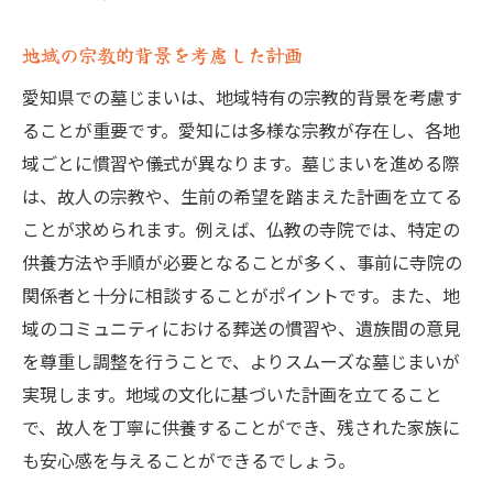
初期計画の重要性とその作成方法
家族間の意見調整の進め方
地域の宗教的背景を考慮した計画
予算管理のポイントと見積もりの取り方
愛知県での墓じまいは、地域特有の宗教的背景を考慮す
専門家の意見を活かした計画策定
ることが重要です。愛知には多様な宗教が存在し、各地
域ごとに慣習や儀式が異なります。墓じまいを進める際
墓じまいに必要な時間の管理
は、故人の宗教や、生前の希望を踏まえた計画を立てる
トラブルを未然に防ぐための準備事項
ことが求められます。例えば、仏教の寺院では、特定の
供養方法や手順が必要となることが多く、事前に寺院の
関係者と十分に相談することがポイントです。また、地
域のコミュニティにおける葬送の慣習や、遺族間の意見
を尊重し調整を行うことで、よりスムーズな墓じまいが
実現します。地域の文化に基づいた計画を立てること
で、故人を丁寧に供養することができ、残された家族に
も安心感を与えることができるでしょう。