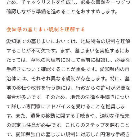
供養方法に関する家族の意見をまとめる方
ため、チェックリストを作成し、必要な書類を一つずつ
法
確認しながら準備を進めることをおすすめします。
宗教的背景に合った供養の選び方
愛知県の墓じまい規制を理解する
地域の宗教的慣習を尊重した墓じまいの進め方
愛知県での墓じまいにおいては、地域特有の規制を理解
地域の宗教的指導者への相談方法
することが不可欠です。まず、墓じまいを実施するにあ
伝統を守るための具体的な手順
たっては、墓地の管理者に対して事前に相談し、必要な
地域行事との調整の重要性
手続きについて確認することが重要です。愛知県内の自
家族内での宗教的合意の形成
治体には、それぞれ異なる規制が存在します。特に、墓
宗教行事のタイミングと墓じまい
地の移転や改葬を行う際には、行政からの許可が必要な
墓じまい後の宗教的儀式の計画
場合が多いです。そのため、地元の法律や手続きについ
改葬先選びで失敗しないためのアドバイス
て詳しい専門家にアドバイスを受けることを推奨しま
す。また、遺骨の移動に関する手続きや、適切な移転先
新しい墓地の立地条件の確認
の選定も注意が必要です。これらのステップを踏むこと
費用対効果を考えた選択
で、愛知県独自の墓じまい規制に対応した円滑な手続き
改葬先の環境と管理体制の評価