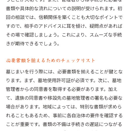
愛知県での墓じまいに必要な行政手続きのポイ
書類や具体的な流れについての説明が受けられます。初
ント
回の相談では、信頼関係を築くことも大切なポイントで
市町村に提出すべき主な書類
すので、相手のアドバイスに耳を傾け、疑問点があれば
改葬許可証を取得する手順
その場で確認しましょう。これにより、スムーズな手続
愛知県での法的な注意事項
きが期待できるでしょう。
行政手続きをスムーズに進めるコツ
必要書類を揃えるためのチェックリスト
手続き完了後の確認事項
墓じまいを行う際には、必要書類を揃えることが鍵とな
相談窓口の利用方法とサポート
ります。まず、墓地使用許可証が必須です。次に、墓地
墓じまい後の供養方法をどう選ぶか
管理者からの同意書を取得する必要があります。加え
新たな供養場所の選定基準
て、遺族の同意書や移設先の墓地管理者の署名も必要な
永代供養のメリットとデメリット
場合があります。地域によっては、特別な書類が求めら
納骨堂の選び方と比較
れることもあるため、事前に各自治体の要件を確認する
自然葬の選択肢とその流行
ことが重要です。書類の不備は手続きの遅延につながる