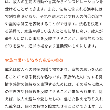
は、故人の生前の行動や言葉からインスピレーションを
戒名を通じて故人を偲ぶ場の構築
受けることができます。また、法名に含まれる漢字には
法名選びのプロセス故人の信仰と人生を反映し
特別な意味があり、それを選ぶことで故人の信仰の深さ
た戒名を目指して
や霊的な側面を表現することができます。法名を決定す
法名選びにおける基本的なステップ
る過程で、家族や親しい友人とともに話し合い、故人が
故人の人生を振り返り法名を考える
最も大切にした事柄を反映させることが、感情的なつな
宗教的背景を考慮した戒名選びの重要性
がりを強め、追悼の場をより意義深いものにします。
故人の信仰を深く理解する方法
家族の思いを込めた戒名の特徴
家族間での法名選びの合意形成
心に響く法名を形にするプロセス
戒名は故人への最後の贈り物であり、家族の思いを込め
個性的で心に残る法名を作るための考慮点
ることができる特別な名称です。家族が故人に対する愛
情や感謝の気持ちを表現するためには、その戒名に故人
オリジナリティ溢れる法名の発想法
の生き方や価値観を反映させることが求められます。例
故人の個性を活かした戒名の工夫
えば、故人の趣味や愛したもの、信じた教えを取り入れ
心に刻まれる法名にするためのポイント
た戒名は、個々の特性を際立たせることができます。ま
故人にふさわしいユニークな戒名の探求