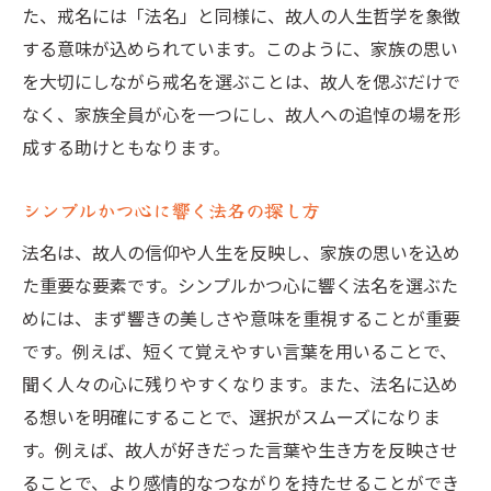
た、戒名には「法名」と同様に、故人の人生哲学を象徴
家族の意見を反映した法名の創作
する意味が込められています。このように、家族の思い
故人の記憶を永遠に残すための法名選び
を大切にしながら戒名を選ぶことは、故人を偲ぶだけで
故人の人生を彩る法名選びの秘訣家族が納得す
なく、家族全員が心を一つにし、故人への追悼の場を形
る戒名とは
成する助けともなります。
故人の人生を彩る法名選びのコツ
シンプルかつ心に響く法名の探し方
家族の価値観を法名に込める方法
法名は、故人の信仰や人生を反映し、家族の思いを込め
故人の思い出を象徴する戒名の作り方
た重要な要素です。シンプルかつ心に響く法名を選ぶた
故人の人生を振り返りながらの法名選び
めには、まず響きの美しさや意味を重視することが重要
家族全員が納得する戒名の選定プロセス
です。例えば、短くて覚えやすい言葉を用いることで、
追悼の場を心安らぐものにするための法名
聞く人々の心に残りやすくなります。また、法名に込め
選び
る想いを明確にすることで、選択がスムーズになりま
法名に込められた故人の精神家族が感じる安心
す。例えば、故人が好きだった言葉や生き方を反映させ
感の源泉
ることで、より感情的なつながりを持たせることができ