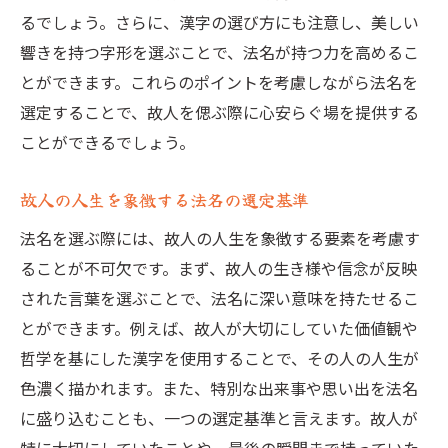
法名に込めることのできる故人の精神
るでしょう。さらに、漢字の選び方にも注意し、美しい
家族の心に響く法名の意味
響きを持つ字形を選ぶことで、法名が持つ力を高めるこ
とができます。これらのポイントを考慮しながら法名を
故人の記憶を永遠に残す法名の工夫
選定することで、故人を偲ぶ際に心安らぐ場を提供する
法名選びによってもたらされる家族の安心
ことができるでしょう。
感
法名を通じて故人の精神を伝える方法
故人の人生を象徴する法名の選定基準
故人の遺志を法名に反映する重要性
法名を選ぶ際には、故人の人生を象徴する要素を考慮す
戒名選びにおける法名の役割心に残る追悼の場
ることが不可欠です。まず、故人の生き様や信念が反映
を作るために
された言葉を選ぶことで、法名に深い意味を持たせるこ
戒名が追悼の場に与える影響
とができます。例えば、故人が大切にしていた価値観や
故人の信仰を尊重した法名の重要性
哲学を基にした漢字を使用することで、その人の人生が
追悼の場を心に残すための法名選び
色濃く描かれます。また、特別な出来事や思い出を法名
法名選びで家族が感じる安心感の理由
に盛り込むことも、一つの選定基準と言えます。故人が