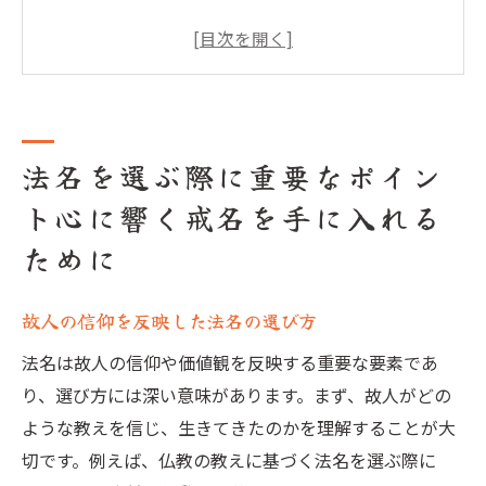
家族の思いを込めた戒名の特徴
シンプルかつ心に響く法名の探し方
故人の人生を象徴する法名の選定基準
戒名に込めることのできる感謝の想い
法名を選ぶ際に重要なポイン
心に残る追悼の場を演出するための法名選
び
ト心に響く戒名を手に入れる
故人を偲ぶ法名選び家族の想いを込めた戒名の
ために
選定方法
故人の価値観を反映した法名の選択
故人の信仰を反映した法名の選び方
家族全員が納得する戒名の作成法
法名は故人の信仰や価値観を反映する重要な要素であ
故人の趣味や特技に基づいた法名
り、選び方には深い意味があります。まず、故人がどの
信仰や宗教儀式を重んじた法名の選び方
ような教えを信じ、生きてきたのかを理解することが大
家族の意見をまとめて戒名に反映する方法
切です。例えば、仏教の教えに基づく法名を選ぶ際に