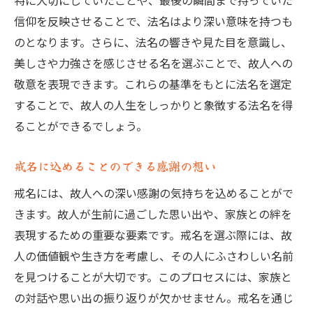
特に大切にしていたことや、最後の瞬間まで持っていた
故人の精神を法名で表現する方法
信仰を反映させることで、法名はより深い意味を持つも
戒名選びを通じて故人を偲ぶ場の形成
のとなります。さらに、法名の響きや見た目を意識し、
法名選びで失敗しないためのアドバイス心安ら
美しさや力強さを感じさせる名を選ぶことで、故人への
ぐ追悼の場を実現する方法
敬意を表現できます。これらの基準をもとに法名を選定
法名選びで注意すべきポイント
することで、故人の人生をしっかりと象徴する法名を得
失敗しない法名選びの手順
ることができるでしょう。
心安らぐ追悼の場を作るための法名選び
故人の人生を反映した戒名選びの秘訣
戒名に込めることのできる感謝の想い
家族が納得する法名の選び方
戒名には、故人への深い感謝の気持ちを込めることがで
法名選びで悩んだ際の対処法
きます。故人が生前に過ごした思い出や、家族との絆を
表現するための重要な要素です。戒名を選ぶ際には、故
人の価値観や生き方を考慮し、その人にふさわしい名前
を見つけることが大切です。このプロセスには、家族と
の対話や思い出の振り返りが欠かせません。戒名を通じ