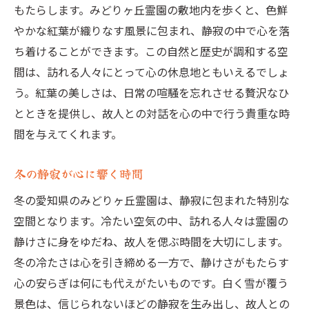
もたらします。みどりヶ丘霊園の敷地内を歩くと、色鮮
故人を偲ぶための最適な環境
やかな紅葉が織りなす風景に包まれ、静寂の中で心を落
心に残る追憶のひととき
ち着けることができます。この自然と歴史が調和する空
自然と共に過ごす慰霊の時間
間は、訪れる人々にとって心の休息地ともいえるでしょ
訪れるたびに新たな発見がある霊園
う。紅葉の美しさは、日常の喧騒を忘れさせる贅沢なひ
自然の美しさに包まれたみどりヶ丘霊園の四季
とときを提供し、故人との対話を心の中で行う貴重な時
の魅力
間を与えてくれます。
春の訪れがもたらす心の目覚め
冬の静寂が心に響く時間
夏の緑が心に涼を与える
冬の愛知県のみどりヶ丘霊園は、静寂に包まれた特別な
秋の紅葉が心を豊かにする
空間となります。冷たい空気の中、訪れる人々は霊園の
冬の静寂が心に深く響く
静けさに身をゆだね、故人を偲ぶ時間を大切にします。
四季を通して感じる自然のリズム
冬の冷たさは心を引き締める一方で、静けさがもたらす
心を癒す四季折々の風景
心の安らぎは何にも代えがたいものです。白く雪が覆う
愛知県の隠れた名所みどりヶ丘霊園で心の平穏
景色は、信じられないほどの静寂を生み出し、故人との