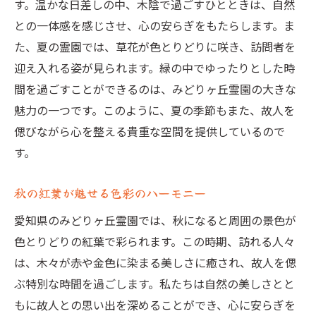
心を開放するための静かな場所
す。温かな日差しの中、木陰で過ごすひとときは、自然
との一体感を感じさせ、心の安らぎをもたらします。ま
自然の音が心を癒す瞬間
た、夏の霊園では、草花が色とりどりに咲き、訪問者を
みどりヶ丘霊園で歴史と自然が交差する特別な
迎え入れる姿が見られます。緑の中でゆったりとした時
体験
間を過ごすことができるのは、みどりヶ丘霊園の大きな
歴史が刻まれた霊園の歩み
魅力の一つです。このように、夏の季節もまた、故人を
古き良き時代と現代の融合
偲びながら心を整える貴重な空間を提供しているので
自然と歴史が紡ぐ物語
す。
訪れる人々に伝わる歴史の重み
歴史ある場所で過ごす心の休息
秋の紅葉が魅せる色彩のハーモニー
過去と現在をつなぐ霊園の魅力
愛知県のみどりヶ丘霊園では、秋になると周囲の景色が
故人を偲ぶ時間にぴったりのみどりヶ丘霊園の
色とりどりの紅葉で彩られます。この時期、訪れる人々
特長
は、木々が赤や金色に染まる美しさに癒され、故人を偲
ぶ特別な時間を過ごします。私たちは自然の美しさとと
心落ち着く静寂の中で
もに故人との思い出を深めることができ、心に安らぎを
自然に囲まれた思い出の場所