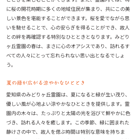
アシス
に桜の開花時期に多くの地域住民が集まり、共にこの美
木々に囲まれた静寂の中で
しい景色を堪能することができます。桜を愛でながら思
季節ごとに変わる自然の表情
いを馳せることで、心の安らぎを得ることができ、故人
生命の循環を感じる場所
との絆を再確認する特別なひとときとなります。みどり
ヶ丘霊園の春は、まさに心のオアシスであり、訪れるす
自然と共に過ごす特別な時間
べての人々にとって忘れられない思い出となるでしょ
四季とともに心を磨くひととき
う。
自然が提供する心地よいリズム
桜と紅葉が彩るみどりヶ丘霊園での静かなひと
夏の緑が広がる涼やかなひととき
とき
愛知県のみどりヶ丘霊園は、夏になると緑が生い茂り、
桜の花びら舞う春の訪れ
優しい風が心地よい涼やかなひとときを提供します。霊
紅葉が織りなす秋のパレット
園内の木々は、たっぷりと太陽の光を浴びて鮮やかに色
自然美に包まれる静寂の時間
づき、訪れる人々を癒します。この季節、緑に囲まれた
季節の移ろいを感じる贅沢
静けさの中で、故人を偲ぶ時間は特別な意味を持ちま