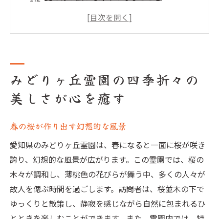
秋の紅葉が魅せる色彩のハーモニー
冬の静寂が心に響く時間
自然と触れ合うことで得られる心の安らぎ
四季の移ろいがもたらす心の変化
みどりヶ丘霊園の四季折々の
訪れる人々に安らぎを提供するみどりヶ丘霊園
美しさが心を癒す
の魅力
自然との共生が感じられる空間
春の桜が作り出す幻想的な風景
心を癒す静かな環境
訪れる人々への心温まる迎え入れ
愛知県のみどりヶ丘霊園は、春になると一面に桜が咲き
誇り、幻想的な風景が広がります。この霊園では、桜の
故人との思い出を紡ぐ時間
木々が調和し、薄桃色の花びらが舞う中、多くの人々が
訪問者の声—みどりヶ丘霊園での体験談
故人を偲ぶ時間を過ごします。訪問者は、桜並木の下で
安らぎを感じるためのおすすめの過ごし方
ゆっくりと散策し、静寂を感じながら自然に包まれるひ
豊かな自然が織りなすみどりヶ丘霊園の心のオ
とときを楽しむことができます。また、霊園内では、特