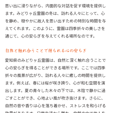
を
思い出に浸りながら、内面的な対話を促す環境を提供し
心の平穏を求める人々のオアシス
ます。みどりヶ丘霊園の冬は、訪れる人々にとって、心
自然と歴史が調和する隠れた名所
を静め、穏やかに故人を思い出すための特別な時間を与
都会の喧騒を忘れる静かな場所
えてくれます。このように、霊園は四季折々の美しさを
通じて、心の安らぎを与えてくれる場所なのです。
心落ち着くための癒しの空間
訪問者の声—みどりヶ丘霊園の魅力
自然と触れ合うことで得られる心の安らぎ
心を落ち着けるための訪問ガイド
愛知県のみどりヶ丘霊園は、自然と深く触れ合うことで
心の安らぎを得ることができる場所です。ここでは四季
折々の風景が広がり、訪れる人々に癒しの時間を提供し
ます。例えば、春には桜が咲き誇り、心が和む空間を演
出します。夏の青々した木々の下では、木陰で静かに過
ごすことができ、心地よい風が吹き抜けます。さらに、
自然の音や香りは心を落ち着かせ、ストレスを和らげる