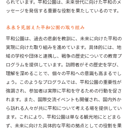
られています。平和公園は、未来世代に向けた平和のメ
平和公園が提供する学びの場
ッセージを発信する重要な役割を果たしているのです。
教育プログラムとその影響
学校教育と連携した平和の学び
未来を見据えた平和公園の取り組み
平和公園が促進する市民教育
平和公園は、過去の悲劇を教訓に、未来に向けた平和の
学びの場としての平和公園の挑戦
実現に向けた取り組みを進めています。具体的には、地
歴史教育の新しいアプローチ
域の学校や団体と連携し、戦争の歴史についての教育プ
平和公園によるセミナーやワークショップ
ログラムを提供しています。訪問者がその歴史を学び、
未来世代へのメッセージを届ける平和公園
理解を深めることで、個々の平和への意識も高まるでし
ょう。このようなプログラムでは、平和公園の重要性が
次世代への平和のバトンを渡すために
強調され、参加者は実際に平和を守るための行動を促さ
若者に向けた平和メッセージ
れます。また、国際交流イベントも開催され、国内外か
平和公園が目指す持続可能な未来
ら訪れる人々が共に平和について考える場を提供してい
未来世代と平和の対話を促進する
ます。これにより、平和公園は単なる観光地にとどまら
新しい世代の意識を育む役割
ず、未来に向けた具体的な平和の拠点としての役割を果