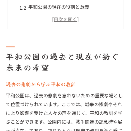
平和公園の現在の役割と意義
未来を見据えた平和公園の取り組み
地域社会と共に歩む平和の未来
新しい世代への歴史教育の重要性
世界中の訪問者への希望のメッセージ
平和公園の過去と現在が紡ぐ
戦争の記憶を伝える平和公園の使命
未来の希望
平和公園における歴史展示の意義
記念碑が語る犠牲者の物語
過去の悲劇から学ぶ平和の教訓
戦争の教訓を未来に活かすために
平和公園は、過去の悲劇を忘れないための重要な場とし
犠牲者への感謝と平和への誓い
て位置づけられています。ここでは、戦争の惨劇やそれ
過去を振り返ることで得られる未来の指針
により影響を受けた人々の声を通じて、平和の教訓を学
平和教育プログラムの意義と展望
ぶことができます。公園内には、戦争関連の記念碑や展
世界遺産としての平和公園が持つ価値
示が点在しており、訪れた人々は歴史の教訓を深く感じ