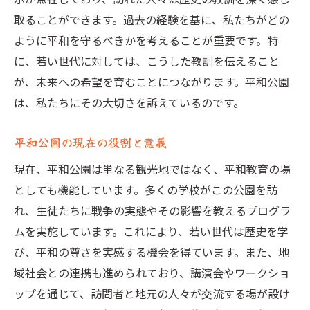
世界遺産登録の経緯とその意義
取ることができます。過去の経験を基に、私たちがどの
平和公園が世界に発信するメッセージ
ように平和を守るべきかを考えることが重要です。特
国際的な観点からの平和の象徴
に、若い世代に対しては、こうした教訓を伝えること
が、未来への希望を育むことにつながります。平和公園
文化遺産としての保存と継承の重要性
は、私たちにその大切さを訴えているのです。
平和公園がもたらす国際的な影響
平和公園の価値を次世代に伝える方法
平和公園の現在の役割と意義
平和公園は国際交流の架け橋となる
現在、平和公園は単なる観光地ではなく、平和教育の場
平和公園における国際交流イベントの役割
としても機能しています。多くの学校がこの公園を訪
多様な文化が交わる場としての意義
れ、生徒たちに戦争の実態やその影響を教えるプログラ
国境を越えた平和への願いを共有する
ムを実施しています。これにより、若い世代は歴史を学
海外からの訪問者が語る平和の価値
び、平和の尊さを実感する機会を得ています。また、地
国際協力を通じた平和の実現
域社会との連携も進められており、講演会やワークショ
ップを通じて、訪問者と地元の人々が交流する場が設け
平和公園が育むグローバル市民意識