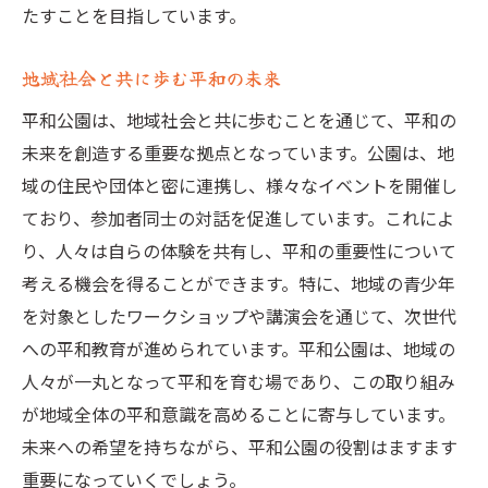
平和公園が描く子供たちへのビジョン
たすことを目指しています。
平和の意識を育む平和公園の役割
地域社会と共に歩む平和の未来
市民意識を高めるための取り組み
地域社会における平和の促進
平和公園は、地域社会と共に歩むことを通じて、平和の
未来を創造する重要な拠点となっています。公園は、地
市民参加型イベントの重要性
域の住民や団体と密に連携し、様々なイベントを開催し
平和意識を広めるための戦略
ており、参加者同士の対話を促進しています。これによ
コミュニティとの連携がもたらす効果
り、人々は自らの体験を共有し、平和の重要性について
平和公園が実現する地域の和
考える機会を得ることができます。特に、地域の青少年
平和公園が描く世界遺産としての未来
を対象としたワークショップや講演会を通じて、次世代
未来の平和公園のビジョン
への平和教育が進められています。平和公園は、地域の
環境保護と平和の共存
人々が一丸となって平和を育む場であり、この取り組み
技術と文化の融合による平和の促進
が地域全体の平和意識を高めることに寄与しています。
未来への希望を持ちながら、平和公園の役割はますます
次世代技術を活用した平和公園の発展
重要になっていくでしょう。
持続可能な平和遺産の創造