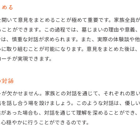
自治体への申請をスムーズに進める方法
とめる
自治体の要件を事前にリサーチする
を開いて意見をまとめることが極めて重要です。家族全員
必要な書類の準備と提出方法
ることができます。この過程では、墓じまいの理由や意義
自治体との連絡を円滑に進めるためのコツ
合は、慎重な対話が求められます。また、実際の体験談や
自治体の規則に従った手続きを行う
いに取り組むことが可能になります。意見をまとめた後は
申請フォームの記入ポイント
ローチが実現できます。
自治体からのフィードバックの活用法
の対話
家族の絆を再確認しながらの墓じまい
墓じまいを通じた家族の再結束
トが欠かせません。家族との対話を通じて、それぞれの思
家族の歴史を振り返る時間を作る
出を話し合う場を設けましょう。このような対話は、優し
違があった場合も、対話を通じて理解を深めることができ
思い出を共有し、家族の絆を深める
、心穏やかに行うことができるのです。
感情の交差点での家族のサポート方法
墓じまい後の家族の未来を見据える