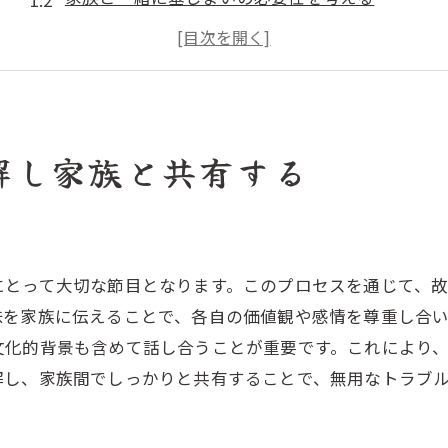
文化的背景と墓じまいの現代的意義
家族会議で墓じまいについて意見をまとめる
感情的なサポートを得るための家族との対話
墓じまい後の家族の意識変化を理解する
解し家族と共有する
墓じまいの計画を立てるためのステップガイド
墓じまいのスケジュールを立てる
る
必要な許可と書類を確認する
費用の見積もりと予算管理
にとって大切な節目となります。このプロセスを通じて、
墓じまいのための専門業者を選ぶ基準
味を家族に伝えることで、各自の価値観や感情を尊重し合
文化的背景も含めて話し合うことが重要です。これにより
リスク管理とトラブルを避けるための策
解し、家族間でしっかりと共有することで、無用なトラブ
計画の進捗を定期的に確認する方法
墓じまいの手続きをスムーズに進めるためのポイント