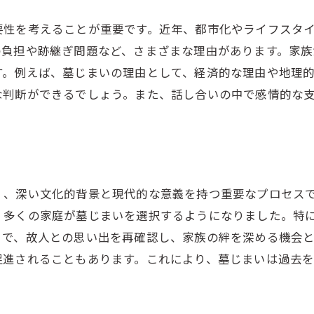
る
役所への正しい申請方法
寺院や霊園との事前相談の重要性
要性を考えることが重要です。近年、都市化やライフスタ
の負担や跡継ぎ問題など、さまざまな理由があります。家族
書類の準備と提出のコツ
す。例えば、墓じまいの理由として、経済的な理由や地理
法律的な側面とその対応法
な判断ができるでしょう。また、話し合いの中で感情的な
墓じまいの手続きを妨げる要因を理解する
地域の慣習に従った進め方
専門業者との連携で安心の墓じまいを実現
信頼できる業者の選び方
く、深い文化的背景と現代的な意義を持つ重要なプロセス
業者との契約内容を明確にする
、多くの家庭が墓じまいを選択するようになりました。特
業者とのコミュニケーションを円滑に行う方法
とで、故人との思い出を再確認し、家族の絆を深める機会
業者の作業品質をチェックするポイント
促進されることもあります。これにより、墓じまいは過去
業者による作業の進捗管理法
業者との信頼関係を築く重要性