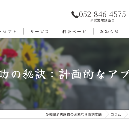
052-846-4575
※営業電話断り
ンセプト
サービス
料金ページ
お知らせ
あいさつ
エリア
功の秘訣：計画的なア
愛知県名古屋市のお墓なら彫刻本舗
コラム