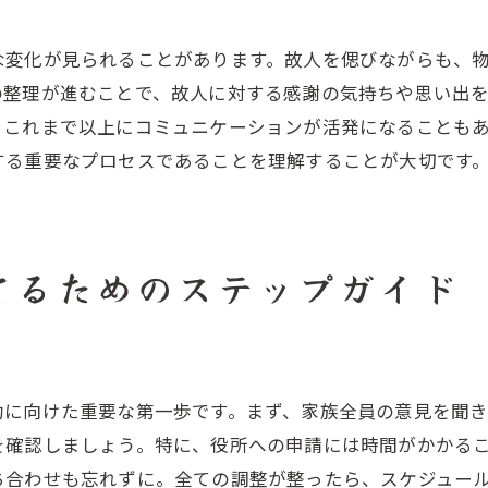
る
家族との絆を再確認するための儀式
墓じまいの流れとその背後にある心情を考察
な変化が見られることがあります。故人を偲びながらも、
の整理が進むことで、故人に対する感謝の気持ちや思い出
墓じまいを決断する背景とは
、これまで以上にコミュニケーションが活発になることも
感情的な葛藤とその解決策
する重要なプロセスであることを理解することが大切です
墓じまいに伴う家族の心理的変化
心の整理と墓じまいの関係性
墓じまい後の心のケア方法
てるためのステップガイド
心情を整理するためのカウンセリングの活用
安心感を得るための墓じまい成功の秘訣
事前の準備が成功の鍵
情報収集とプロフェッショナルの意見を活用する
功に向けた重要な第一歩です。まず、家族全員の意見を聞き
スムーズなコミュニケーションがもたらす安心感
を確認しましょう。特に、役所への申請には時間がかかる
計画的な進行とその重要性
ち合わせも忘れずに。全ての調整が整ったら、スケジュー