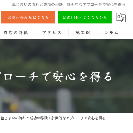
墓じまいの流れと成功の秘訣：計画的なアプローチで安心を得る
お問い合わせはこちら
公式LINEはこちらから
当店の特徴
アクセス
施工例
コラム
彫刻
戒名
プローチで安心を得る
法名
色入れ
クリーニング
墓じまいの流れと成功の秘訣：計画的なアプローチで安心を得る