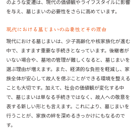
のような変遷は、現代の価値観やライフスタイルに影響
地域の寺院との円滑なコミュニケーション
を与え、墓じまいの必要性をさらに高めています。
法
現代における墓じまいの必要性とその理由
地域住民への配慮が必要な場合の対処法
法的側面から見る墓じまいの際に知っておくべ
現代における墓じまいは、少子高齢化や核家族化が進む
きこと
中で、ますます重要な手続きとなっています。後継者が
いない場合や、墓地の管理が難しくなると、墓じまいを
墓じまいに関する法律の基礎知識
選ぶ理由が増えます。また、経済的な負担を軽減し、家
法的手続きのための具体的なステップ
族全体が安心して故人を偲ぶことができる環境を整える
法律相談を受ける際のポイント
ことも大切です。加えて、社会の価値観が変化する中
紛争を避けるための法的注意点
で、墓じまいは単なる手続きではなく、故人への敬意を
遺産相続との関連性とその対策
表する新しい形とも言えます。これにより、墓じまいを
法律改正が墓じまいに与える影響
行うことが、家族の絆を深めるきっかけにもなるので
墓じまいの選択肢広がる現代の新しい形態
す。
現代における新しい墓じまいの選択肢