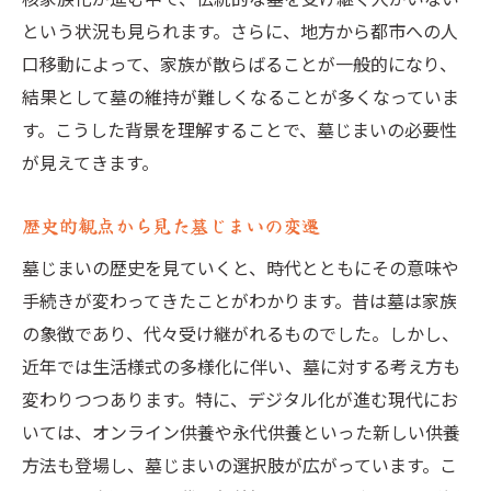
計画が変更になった場合の対応策
という状況も見られます。さらに、地方から都市への人
墓じまいに必要な書類と手続きの全容を把握す
口移動によって、家族が散らばることが一般的になり、
る
結果として墓の維持が難しくなることが多くなっていま
墓じまい手続きの全体像を理解する
す。こうした背景を理解することで、墓じまいの必要性
必要書類の一覧とその取得方法
が見えてきます。
役所への申請手続きの流れ
歴史的観点から見た墓じまいの変遷
寺院との交渉で注意すべき点
書類不備を防ぐためのチェックポイント
墓じまいの歴史を見ていくと、時代とともにその意味や
手続きが変わってきたことがわかります。昔は墓は家族
手続きがスムーズに進むためのヒント
の象徴であり、代々受け継がれるものでした。しかし、
地域ごとの墓じまい手続きの違いと注意点
近年では生活様式の多様化に伴い、墓に対する考え方も
主要な地域ごとの手続きの違いを比較
変わりつつあります。特に、デジタル化が進む現代にお
地域特有の文化的背景とその影響
いては、オンライン供養や永代供養といった新しい供養
自治体ごとの規定とその確認方法
方法も登場し、墓じまいの選択肢が広がっています。こ
地域の習慣に基づく墓じまいの進め方