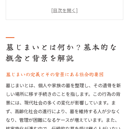
歴史的観点から見た墓じまいの変遷
現代における墓じまいの必要性とその理由
墓じまいを行う際の一般的な流れ
家族内での話し合いが重要な理由
墓じまいとは何か？基本的な
墓じまいを考える際の精神的準備
概念と背景を解説
成功する墓じまいのための事前準備と計画立案
事前準備として必要な情報収集のポイント
墓じまいの定義とその背景にある社会的要因
墓じまい計画を立てるためのステップバイ
ステップガイド
墓じまいとは、個人や家族の墓を整理し、その遺骨を新
専門家に相談する際のタイミングとその必
しい場所に移す手続きのことを指します。この行為の背
要性
景には、現代社会の多くの変化が影響しています。ま
ず、高齢化社会の進行により、墓を維持する人が少なく
家族全員の意見をまとめるための方法
なり、管理が困難になるケースが増えています。また、
計画立案時に考慮すべき法律要件
核家族化が進む中で、伝統的な墓を受け継ぐ人がいない