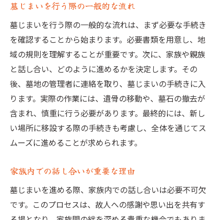
墓じまいを行う際の一般的な流れ
共同墓地や納骨堂の利点と欠点
墓じまいを行う際の一般的な流れは、まず必要な手続き
自然葬や海洋散骨の特徴と流れ
を確認することから始まります。必要書類を用意し、地
インターネットを活用した墓じまいの形態
域の規則を理解することが重要です。次に、家族や親族
選択肢を広げるための情報収集法
と話し合い、どのように進めるかを決定します。その
個々のニーズに合った選択肢の見つけ方
後、墓地の管理者に連絡を取り、墓じまいの手続きに入
経験者に聞く！墓じまいで直面した課題とその
ります。実際の作業には、遺骨の移動や、墓石の撤去が
解決法
含まれ、慎重に行う必要があります。最終的には、新し
墓じまい経験者の声から学ぶ
い場所に移設する際の手続きも考慮し、全体を通じてス
よくあるトラブルとその回避策
ムーズに進めることが求められます。
心理的負担を軽減するためのアドバイス
家族内での話し合いが重要な理由
費用面での課題とその解決法
墓じまいを進める際、家族内での話し合いは必要不可欠
家族間で意見が割れた場合の対応法
です。このプロセスは、故人への感謝や思い出を共有す
実際の経験に基づく成功事例の紹介
る場となり、家族間の絆を深める貴重な機会でもありま