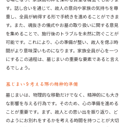
心の負担を軽減するための墓じまいの進め方
す。話し合いを通じて、故人の意向や家族の気持ちを尊
心理的ストレスを減らすための方法
重し、全員が納得する形で手続きを進めることができま
家族の絆を深める墓じまいの進め方
す。また、魂抜きの儀式やお墓の取り扱いに関する意見
感情的にならず冷静に進めるためのヒント
を集めることで、施行後のトラブルを未然に防ぐことが
専門家のサポートを受けるメリット
可能です。これにより、心の準備が整い、故人を偲ぶ時
間がより意味深いものになります。家族全員が心を一つ
心のケアを考慮した計画の立て方
にするこの過程は、墓じまいの重要な要素であると言え
未来を見据えた前向きな墓じまい
るでしょう。
墓じまいを考える際の精神的準備
墓じまいは、物理的な移動だけでなく、精神的にも大き
な影響を与える行為です。そのため、心の準備を進める
ことが重要です。まず、故人との思い出を振り返り、ど
のようにお別れをするかを考える時間を持つことが大切