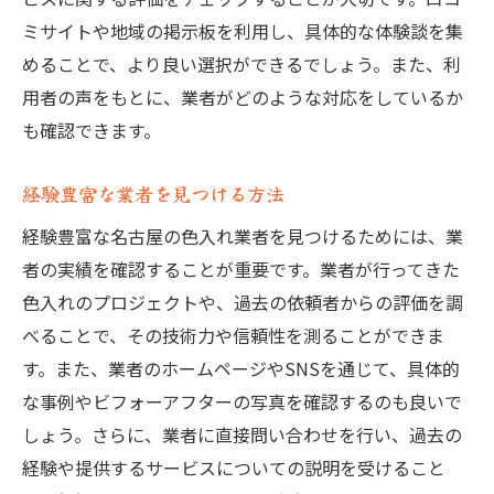
プロの業者を見つける秘訣
ミサイトや地域の掲示板を利用し、具体的な体験談を集
信頼できる業者の見極め基準
めることで、より良い選択ができるでしょう。また、利
技術と実績を兼ね備えた業者
用者の声をもとに、業者がどのような対応をしているか
も確認できます。
評判を確認する方法とその効果
対応力がある業者の選び方
経験豊富な業者を見つける方法
信頼関係を築くためのコツ
経験豊富な名古屋の色入れ業者を見つけるためには、業
名古屋でお墓色入れ業者を選ぶポイント
者の実績を確認することが重要です。業者が行ってきた
名古屋の人気業者を知る方法
色入れのプロジェクトや、過去の依頼者からの評価を調
依頼前に確認するべきこと
べることで、その技術力や信頼性を測ることができま
業者選びで失敗しないための注意点
す。また、業者のホームページやSNSを通じて、具体的
地元の評判高い業者の特徴
な事例やビフォーアフターの写真を確認するのも良いで
色入れ業者の比較ポイント
しょう。さらに、業者に直接問い合わせを行い、過去の
経験や提供するサービスについての説明を受けること
選び方のポイントとその重要性