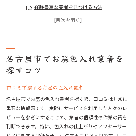
経験豊富な業者を見つける方法
信頼できる業者の特徴とは
評判の良い業者の見極め方
技術力の高い業者の探し方
レビューを活用した業者選び
名古屋市でお墓色入れ業者を
安心できるお墓色入れ業者の選び方
探すコツ
色入れ業者選びの基本ステップ
信頼性のある業者の選定方法
口コミで探す名古屋の色入れ業者
アフターサービスのチェックポイント
名古屋市でお墓の色入れ業者を探す際、口コミは非常に
安心のための業者選びのポイント
重要な情報源です。実際にサービスを利用した人々のレ
丁寧な対応が期待できる業者
ビューを参考にすることで、業者の信頼性や作業の質を
事前コミュニケーションの重要性
判断できます。特に、色入れの仕上がりやアフターサー
お墓色入れで信頼の業者選びをする方法
ビスに関する評価をチェックすることが大切です。口コ