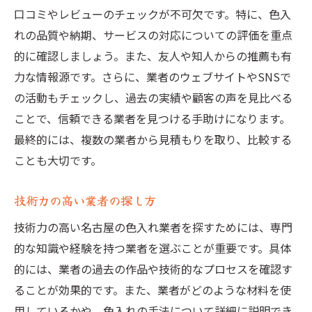
レビューから得る情報の活用法
口コミやレビューのチェックが不可欠です。特に、色入
お墓色入れで重要な業者選びの秘訣
れの品質や納期、サービスの対応についての評価を重点
満足度の高い業者を選ぶ方法
的に確認しましょう。また、友人や知人からの推薦も有
色入れの技術が優れた業者とは
力な情報源です。さらに、業者のウェブサイトやSNSで
の活動もチェックし、過去の実績や顧客の声を見比べる
業者選びで後悔しないためのポイント
ことで、信頼できる業者を見つける手助けになります。
信頼できる業者を選ぶコツ
最終的には、複数の業者から見積もりを取り、比較する
実績豊富な業者の見つけ方
ことも大切です。
業者選びの賢いステップ
名古屋市で安心のお墓色入れを頼むには
技術力の高い業者の探し方
安心のための業者選定ポイント
技術力の高い名古屋の色入れ業者を探すためには、専門
技術力のある業者を選ぶ秘訣
的な知識や経験を持つ業者を選ぶことが重要です。具体
名古屋市での信頼できる業者探し
的には、業者の過去の作品や技術的なプロセスを確認す
事前確認で安心を得る方法
ることが効果的です。また、業者がどのような材料を使
用しているかや、色入れの手法について詳細に説明でき
色入れの手順と材料の確認