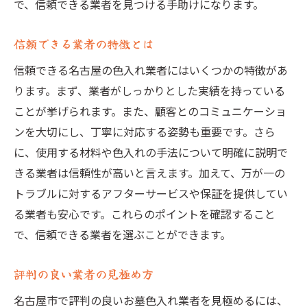
で、信頼できる業者を見つける手助けになります。
お墓色入れ業者の信頼性を見極める方法
実績から見る信頼性の確かめ方
信頼できる業者の特徴とは
過去の依頼例を参考にする方法
信頼できる名古屋の色入れ業者にはいくつかの特徴があ
口コミ利用で信頼性を判断
ります。まず、業者がしっかりとした実績を持っている
業者との信頼関係の築き方
ことが挙げられます。また、顧客とのコミュニケーショ
信頼できる業者の特徴分析
ンを大切にし、丁寧に対応する姿勢も重要です。さら
適正な料金設定の確認方法
に、使用する材料や色入れの手法について明確に説明で
色入れ業者選びの基本ポイントを解説
きる業者は信頼性が高いと言えます。加えて、万が一の
トラブルに対するアフターサービスや保証を提供してい
基本的な業者選びの手順
る業者も安心です。これらのポイントを確認すること
色入れ業者の選び方の基本知識
で、信頼できる業者を選ぶことができます。
業者比較のためのポイント
初めての業者選びで失敗しない方法
評判の良い業者の見極め方
信頼を得るための重要な要素
名古屋市で評判の良いお墓色入れ業者を見極めるには、