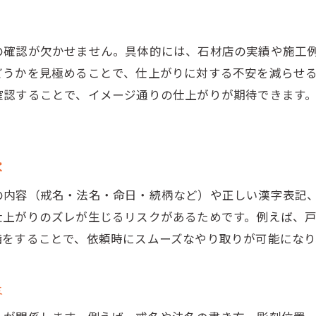
宗派ごとのお墓文字彫りマナー解説
宗派ごとに異なるお墓文字彫りの基本マナー
戒名や法名の彫刻時に気をつけたいポイント
の確認が欠かせません。具体的には、石材店の実績や施工
どうかを見極めることで、仕上がりに対する不安を減らせ
お墓文字彫りで避けるべきタブーの具体例
確認することで、イメージ通りの仕上がりが期待できます
石材店との相談でマナー違反を防ぐ方法
宗派の決まりとお墓文字彫りの安心な進め方
家族や僧侶と協力するお墓文字彫りの心得
容
追加彫りや戒名彫刻の注意ポイント
の内容（戒名・法名・命日・続柄など）や正しい漢字表記
お墓追加彫りを依頼する際の大切な注意点
仕上がりのズレが生じるリスクがあるためです。例えば、
戒名彫刻時に確認したい費用と手続き
備をすることで、依頼時にスムーズなやり取りが可能になり
お墓文字彫り追加で失敗しない進め方
戒名や家名の彫刻タイミングと流れの違い
性
過去のお墓文字彫り事例から学ぶ注意点