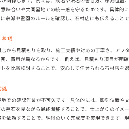
ルが関係します。例えば、戒名や法名の書き方、彫刻位置
追加彫りの際に石材店と決めるべき事項
な意味合いや共同墓地での統一感を守るためです。具体的
タブーを避けた墓石文字の決め方
前に宗派や霊園のルールを確認し、石材店にも伝えることで
お墓文字彫りで避けるべき言葉や表現
墓石に戒名を彫らない選択肢とその理由
ク事項
家族で話し合うべきお墓文字彫りの内容
材店から見積もりを取り、施工実績や対応の丁寧さ、アフ
タブーを理解して安心できる文字選びを実現
範囲、費用が異なるからです。例えば、見積もり項目が明
霊園や宗派の規定を守る文字彫りポイント
ントを比較検討することで、安心して任せられる石材店を
お墓文字彫りにおける著作権や法的注意点
名前や戒名を彫る最適なタイミングとは
確認
お墓文字彫りで名前を入れる時期の考え方
現地での確認作業が不可欠です。具体的には、彫刻位置や
戒名彫刻はいつ依頼するのが最適かを解説
際の墓石を見ながら最終調整することで、仕上がりのイメ
墓石に名前を彫らない選択が増える背景
整を依頼することで、納得のいく完成度を実現できます。
追加彫りや戒名彫刻のスケジュール調整法