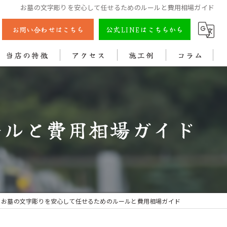
お墓の文字彫りを安心して任せるためのルールと費用相場ガイド
お問い合わせはこちら
公式LINEはこちらから
当店の特徴
アクセス
施工例
コラム
彫刻
戒名
ールと費用相場ガイド
法名
色入れ
クリーニング
お墓の文字彫りを安心して任せるためのルールと費用相場ガイド