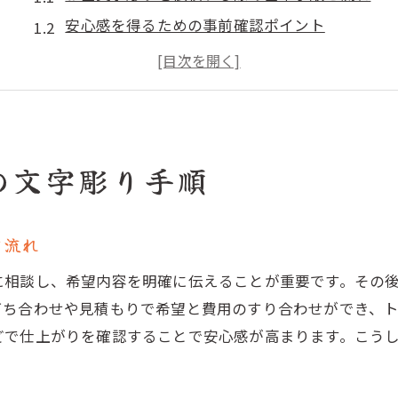
安心感を得るための事前確認ポイント
文字彫り依頼時に準備しておきたい内容
宗派や霊園のルールと文字彫りの関係性
石材店選びで失敗しないためのチェック事項
お墓文字彫りの安心を支える現地での確認
の文字彫り手順
文字彫りの費用相場と失敗しない選び方
お墓文字彫りの一般的な費用相場を解説
と流れ
追加彫りや戒名彫刻の費用ポイントを押さえる
費用を抑えながら安心できる依頼方法とは
に相談し、希望内容を明確に伝えることが重要です。その
見積もりの比較で納得できる石材店を選ぶ
打ち合わせや見積もりで希望と費用のすり合わせができ、
どで仕上がりを確認することで安心感が高まります。こう
費用以外で注目すべきサービスや対応力
お墓文字彫りでトラブルを避ける契約のコツ