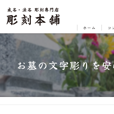
ホーム
コ
代表
対応
お墓の文字彫りを安