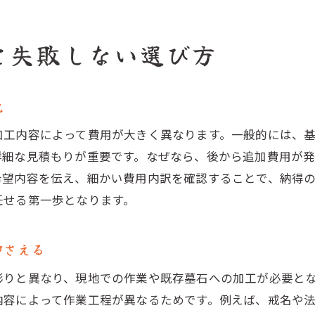
宗派や家族の希望に沿ったタイミング設定
お墓文字彫りの流れと時期決定のポイント
と失敗しない選び方
トラブルを防ぐお墓文字彫りの心得
お墓文字彫りで起こりやすいトラブル事例
説
依頼前に確認したい契約内容と注意点
費用や仕上がりで後悔しないための対策
加工内容によって費用が大きく異なります。一般的には、
詳細な見積もりが重要です。なぜなら、後から追加費用が
石材店との打ち合わせで伝えるべき事項
希望内容を伝え、細かい費用内訳を確認することで、納得
お墓文字彫りの完成後にすべき最終チェック
任せる第一歩となります。
トラブル時に安心できるサポート体制とは
安心感を得る石材店選びのヒント
押さえる
お墓文字彫りで信頼できる石材店の見分け方
彫りと異なり、現地での作業や既存墓石への加工が必要と
口コミや実績から選ぶ安心の石材店選び
内容によって作業工程が異なるためです。例えば、戒名や
費用やサービス内容で比較するポイント