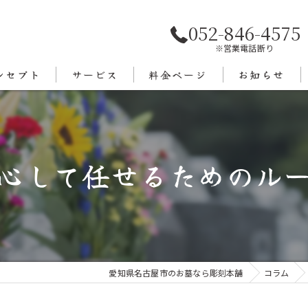
052-846-4575
※営業電話断り
ンセプト
サービス
料金ページ
お知らせ
あいさつ
エリア
心して任せるためのル
愛知県名古屋市のお墓なら彫刻本舗
コラム