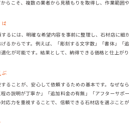
だからこそ、複数の業者から見積もりを取得し、作業範囲
お墓文字彫りの相談がしやすい店舗の特徴
アフターケアや保証が充実した石材店とは
とは
お墓文字彫りを安心して任せるための最終確認
頼するには、明確な希望内容を事前に整理し、石材店に細
防げるからです。例えば、「彫刻する文字数」「書体」「
最適化が可能です。結果として、納得できる価格と仕上がり
選ぶ
較することが、安心して依頼するための基本です。なぜな
工程の説明が丁寧か」「追加料金の有無」「アフターサポ
の対応力を重視することで、信頼できる石材店を選ぶことが
力