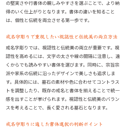
の堅実さや行書体の親しみやすさを選ぶことで、より納
の流れ
得のいく仕上がりとなります。書体の違いを知ること
墓石に名前を彫る際の確認ポイントと注意
は、個性と伝統を両立させる第一歩です。
事項
戒名字彫りでトラブルを防ぐための実践的
戒名字彫りで重視したい視認性と伝統美の両立方法
対策
戒名字彫りでは、視認性と伝統美の両立が重要です。視
書体選びで後悔しない戒名字彫り依頼のコ
認性を高めるには、文字の太さや線の間隔に注意し、遠
ツ
くからでも読みやすい書体を選びます。同時に、宗旨宗
納骨や法要に合わせた戒名字彫りのタイミ
派や家系の伝統に沿ったデザインで美しさも追求しま
ング
す。具体的には、墓石の素材や色に合わせてコントラス
墓石やすらかに偲ぶための戒名字彫り総ま
トを調整したり、既存の戒名と書体を揃えることで統一
とめ
感を出すことが挙げられます。視認性と伝統美のバラン
スを考えることで、長く愛される墓石となります。
戒名字彫りに適した書体選択の判断ポイント