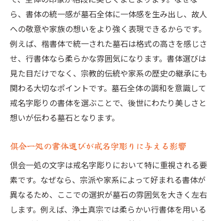
戒名字彫りの書体比較で知る楷書体と行書
ら、書体の統一感が墓石全体に一体感を生み出し、故人
体の違い
への敬意や家族の想いをより強く表現できるからです。
戒名字彫りで重視したい視認性と伝統美の
例えば、楷書体で統一された墓石は格式の高さを感じさ
両立方法
せ、行書体なら柔らかな雰囲気になります。書体選びは
戒名字彫りに適した書体選択の判断ポイン
見た目だけでなく、宗教的伝統や家系の歴史の継承にも
ト
関わる大切なポイントです。墓石全体の調和を意識して
戒名字彫りの書体を選ぶことで、後世にわたり美しさと
供養の想いをかたちにする戒名字彫りの書
想いが伝わる墓石となります。
体選び
彩想意味も大切にした戒名字彫りの書体選
倶会一処の書体選びが戒名字彫りに与える影響
定法
倶会一処の文字は戒名字彫りにおいて特に重視される要
書体選びを間違えないための戒名字彫りチ
素です。なぜなら、宗派や家系によって好まれる書体が
ェックリスト
異なるため、ここでの選択が墓石の雰囲気を大きく左右
既存文字に馴染む戒名字彫りのコツ
します。例えば、浄土真宗では柔らかい行書体を用いる
既存の墓石文字と調和する戒名字彫りの工