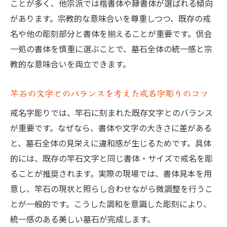
ことが多く、他宗派では楷書体や隷書体が選ばれる傾向
夫
があります。宗教的な意味合いを尊重しつつ、既存の戒
墓石に名前を彫る際の戒名字彫りポイント
名や他の彫刻部分と書体を揃えることが重要です。倶会
解説
一処の書体を慎重に選ぶことで、墓石全体の統一感と宗
石に名前を彫る場合の書体合わせの注意点
教的な意味合いを両立できます。
墓石の側面文字に馴染む戒名字彫り仕上げ
の秘訣
竿石の文字とのバランスを考えた戒名字彫りのコツ
戒名字彫りで墓石全体の統一感を保つ方法
戒名字彫りでは、竿石に刻まれた既存文字とのバランス
戒名字彫りの書体合わせで後悔しないため
が重要です。なぜなら、書体や文字の大きさに差がある
に
と、墓石全体の見栄えに違和感が生じるためです。具体
的には、既存の竿石文字と同じ書体・サイズで戒名を彫
戒名字彫りを美しく仕上げる書体の選び方
ることが推奨されます。実際の現場では、書体見本を用
戒名字彫りで美しさを引き出す書体選びの
意し、竿石の現状と照らし合わせながら微調整を行うこ
基準
とが一般的です。こうした調和を意識した彫刻により、
墓石に名前を彫るときの書体バリエーショ
統一感のある美しい墓石が完成します。
ン解説