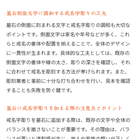
戒名字彫りの彩想意味を意識した仕上げ方
墓石側面文字に調和する戒名字彫りの工夫
墓石やすらかに偲ぶ戒名字彫りの美的ポイ
墓石の側面に刻まれる文字と戒名字彫りの調和も大切な
ント
ポイントです。側面文字は家名や年号などが多く、これ
書体による戒名字彫りの印象の違いと選択
らと戒名の書体や配置を揃えることで、全体のデザイン
基準
に一貫性が生まれます。具体的な工夫としては、既存の
墓石全体の雰囲気に合う戒名字彫りの選び
側面文字の書体や線の太さ、彫りの深さを確認し、それ
方
に合わせて戒名を彫刻する方法が挙げられます。また、
墓石への戒名字彫りで大切な書体選定
彫刻業者と事前に十分な打ち合わせを行い、見本を確認
墓石に合う戒名字彫りの書体選定ポイント
することも失敗を防ぐ鍵です。
解説
墓石に戒名字彫りを加える際の注意点とポイント
戒名字彫りの字体選びで失敗しないコツ
墓石名前彫り方を踏まえた書体合わせの工
戒名字彫りを墓石に追加する際は、既存の文字や全体の
夫
バランスを崩さないことが重要です。その理由は、バラ
ンスが悪いと違和感が生じ、故人や家族の想いが正しく