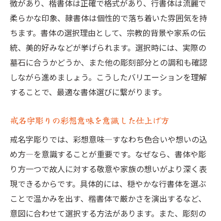
徴があり、楷書体は正確で格式があり、行書体は流麗で
柔らかな印象、隷書体は個性的で落ち着いた雰囲気を持
ちます。書体の選択理由として、宗教的背景や家系の伝
統、美的好みなどが挙げられます。選択時には、実際の
墓石に合うかどうか、また他の彫刻部分との調和も確認
しながら進めましょう。こうしたバリエーションを理解
することで、最適な書体選びに繋がります。
戒名字彫りの彩想意味を意識した仕上げ方
戒名字彫りでは、彩想意味―すなわち色合いや想いの込
め方―を意識することが重要です。なぜなら、書体や彫
り方一つで故人に対する敬意や家族の想いがより深く表
現できるからです。具体的には、穏やかな行書体を選ぶ
ことで温かみを出す、楷書体で厳かさを演出するなど、
意図に合わせて選択する方法があります。また、彫刻の