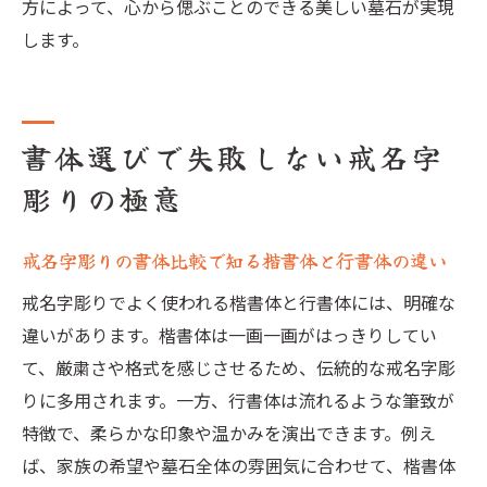
い
方によって、心から偲ぶことのできる美しい墓石が実現
します。
墓石全体を引き立てる戒名字彫りの書体選
び
思いを伝える戒名字彫りの書体選択術
書体選びで失敗しない戒名字
故人の個性を表す戒名字彫りの書体選択ポ
イント
彫りの極意
戒名字彫りで思いを込めた書体合わせのコ
ツ
戒名字彫りの書体比較で知る楷書体と行書体の違い
墓石名前彫り方と戒名字彫りの調和させ方
戒名字彫りでよく使われる楷書体と行書体には、明確な
彩想意味が伝わる戒名字彫りの工夫とは
違いがあります。楷書体は一画一画がはっきりしてい
書体選びで後悔しない戒名字彫りの実践法
て、厳粛さや格式を感じさせるため、伝統的な戒名字彫
家族の願いを反映する戒名字彫りの選び方
りに多用されます。一方、行書体は流れるような筆致が
特徴で、柔らかな印象や温かみを演出できます。例え
後悔しない戒名字彫りの書体合わせ実践法
ば、家族の希望や墓石全体の雰囲気に合わせて、楷書体
戒名字彫りの書体合わせで失敗しないため