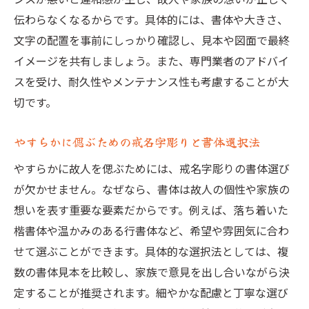
戒名字彫りの費用と書体選択の関係性につ
伝わらなくなるからです。具体的には、書体や大きさ、
いて
文字の配置を事前にしっかり確認し、見本や図面で最終
石に名前を彫る際の戒名字彫り注意点まと
イメージを共有しましょう。また、専門業者のアドバイ
め
スを受け、耐久性やメンテナンス性も考慮することが大
墓石やすらかに保つための戒名字彫り選び
切です。
書体を合わせた戒名字彫りの魅力とは
書体を統一した戒名字彫りの仕上がりがも
やすらかに偲ぶための戒名字彫りと書体選択法
たらす美しさ
やすらかに故人を偲ぶためには、戒名字彫りの書体選び
戒名字彫りで書体合わせを重視するメリッ
が欠かせません。なぜなら、書体は故人の個性や家族の
ト
想いを表す重要な要素だからです。例えば、落ち着いた
墓石側面文字との一体感を生む戒名字彫り
楷書体や温かみのある行書体など、希望や雰囲気に合わ
倶会一処の書体を活かした戒名字彫りの魅
せて選ぶことができます。具体的な選択法としては、複
力
数の書体見本を比較し、家族で意見を出し合いながら決
戒名字彫りの書体合わせで伝わる家族の思
定することが推奨されます。細やかな配慮と丁寧な選び