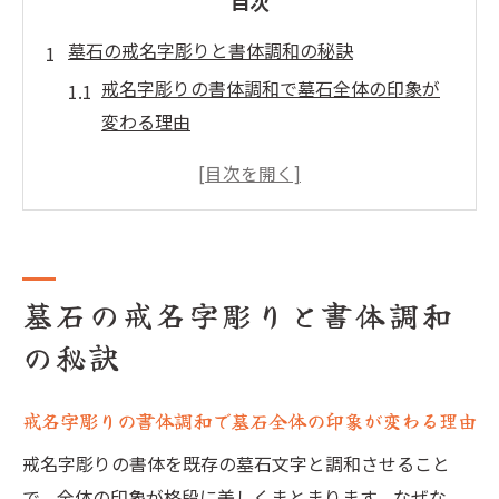
目次
墓石の戒名字彫りと書体調和の秘訣
戒名字彫りの書体調和で墓石全体の印象が
変わる理由
倶会一処の書体選びが戒名字彫りに与える
影響
竿石の文字とのバランスを考えた戒名字彫
りのコツ
墓石側面文字に調和する戒名字彫りの工夫
墓石の戒名字彫りと書体調和
墓石に戒名字彫りを加える際の注意点とポ
の秘訣
イント
やすらかに偲ぶための戒名字彫りと書体選
戒名字彫りの書体調和で墓石全体の印象が変わる理由
択法
戒名字彫りの書体を既存の墓石文字と調和させること
書体選びで失敗しない戒名字彫りの極意
で、全体の印象が格段に美しくまとまります。なぜな