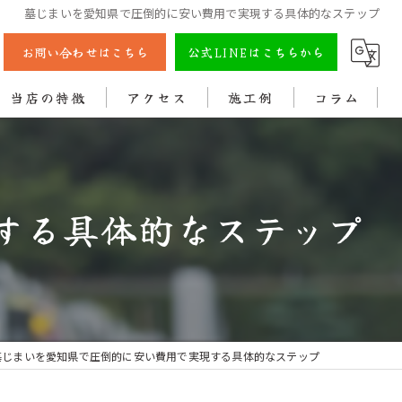
墓じまいを愛知県で圧倒的に安い費用で実現する具体的なステップ
お問い合わせはこちら
公式LINEはこちらから
当店の特徴
アクセス
施工例
コラム
彫刻
戒名
する具体的なステップ
法名
色入れ
クリーニング
墓じまいを愛知県で圧倒的に安い費用で実現する具体的なステップ