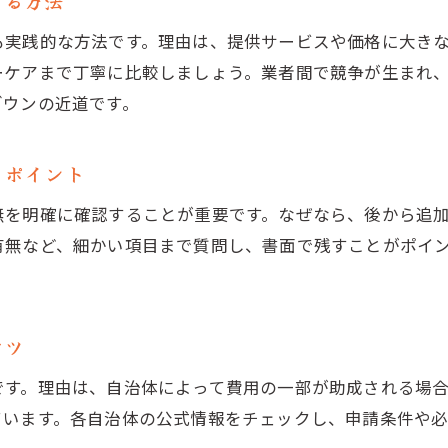
する方法
墓じまいを安く済ませたい方への実践ポイント
墓じまい費用を安く済ませる具体的な手順
も実践的な方法です。理由は、提供サービスや価格に大きな
書類手続きを自分で行い費用を抑える方法
ーケアまで丁寧に比較しましょう。業者間で競争が生まれ
ダウンの近道です。
墓じまい業者の選び方で差が出る節約術
永代供養や樹木葬で墓じまい費用を削減
きポイント
家族で協力し墓じまい費用を分担する工夫
口コミや体験談から学ぶ墓じまい安価対策
無を明確に確認することが重要です。なぜなら、後から追
有無など、細かい項目まで質問し、書面で残すことがポイ
費用負担を軽減する愛知県の墓じまい最新情報
墓じまい補助金の最新動向と活用ポイント
費用負担を軽減する行政サービスの特徴
コツ
新しい供養方法による墓じまい費用削減
墓じまい費用の相場と今後の傾向を分析
です。理由は、自治体によって費用の一部が助成される場
ています。各自治体の公式情報をチェックし、申請条件や
愛知県で注目される墓じまい費用節約術