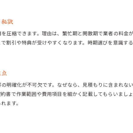
。
行政手続きサポートで墓じまいを安く進める
安価な墓じまいを実現するための手続きの流れ
る秘訣
墓じまいの手続きを簡単に進めるステップ
用を圧縮できます。理由は、繁忙期と閑散期で業者の料金
必要書類と申請手順で費用を抑える方法
とで割引や特典が受けやすくなります。時期選びを意識す
墓じまい業者への依頼から完了までの流れ
。
トラブルを防ぐ墓じまい手続きの注意点
補助金書類の準備で墓じまい費用節約を実現
意点
効率的な手続きで墓じまい費用を最小限に
容の明確化が不可欠です。なぜなら、見積もりに含まれな
補助金がない場合でも費用を抑える方法とは
契約書で作業範囲や費用項目を細かく記載してもらいまし
墓じまい補助金がない時の節約テクニック
られます。
自力でできる墓じまい費用削減のポイント
永代供養や樹木葬で安価に墓じまいする方法
業者選びで大きく変わる墓じまい費用