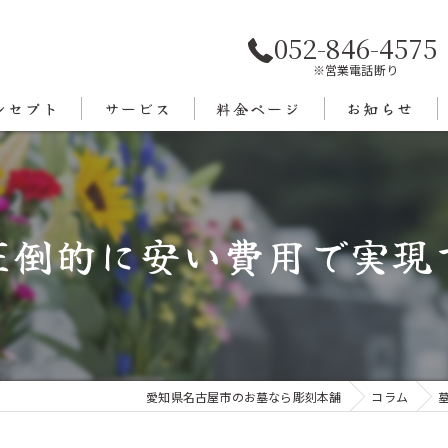
052-846-4575
※営業電話断り
ンセプト
サービス
料金ページ
お知らせ
あいさつ
エリア
圧倒的に安い費用で実現
愛知県名古屋市のお墓なら彫刻本舗
コラム