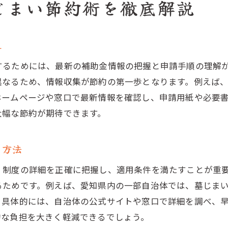
じまい節約術を徹底解説
費用分担や相談先の活用で墓じまいを安く
少ない費用でも安心して墓じまいを進める
墓じまい業者選びで失敗しないコツと比較の極意
れ
墓じまい業者の選び方と注意点を徹底解説
するためには、最新の補助金情報の把握と申請手順の理解
複数業者比較で墓じまい費用を大幅節約
異なるため、情報収集が節約の第一歩となります。例えば
見積もりの内訳から分かる墓じまいの適正価格
ホームページや窓口で最新情報を確認し、申請用紙や必要
大幅な節約が期待できます。
口コミや実績で選ぶ信頼できる墓じまい業者
業者との交渉で墓じまい費用をさらに安く
る方法
比較サイト活用で墓じまい最安値を目指す
納得の安さを実現する墓じまい成功へのステップ
、制度の詳細を正確に把握し、適用条件を満たすことが重
るためです。例えば、愛知県内の一部自治体では、墓じま
墓じまい費用を抑えるための成功事例紹介
。具体的には、自治体の公式サイトや窓口で詳細を調べ、
納得できる料金で墓じまいを実現する秘訣
的な負担を大きく軽減できるでしょう。
失敗しない墓じまい計画の立て方と実践法