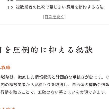
複数業者の比較で墓じまい費用を節約する方法
墓じまいの見積もり取得時に意識すべきポイント
補助金を活用した墓じまい費用削減のコツ
時期を工夫して墓じまい費用を圧縮する秘訣
墓じまいで追加費用を避けるための注意点
用を圧倒的に抑える秘訣
補助金を活用した墓じまい節約術を徹底解説
墓じまい補助金の最新情報と申請の流れ
本戦略
自治体の補助金制度を最大限に活用する方法
墓じまい補助金の利用条件と注意点を解説
本戦略は、徹底した情報収集と計画的な手続きが鍵です。
補助金の有無で変わる墓じまい費用の実情
県内の複数業者から見積もりを取得し、自治体の補助金情
な行動を取ることで、無駄のない墓じまいを実現できます。
墓じまい補助金申請でよくある疑問と対策
墓じまい費用節約に役立つ補助金の探し方