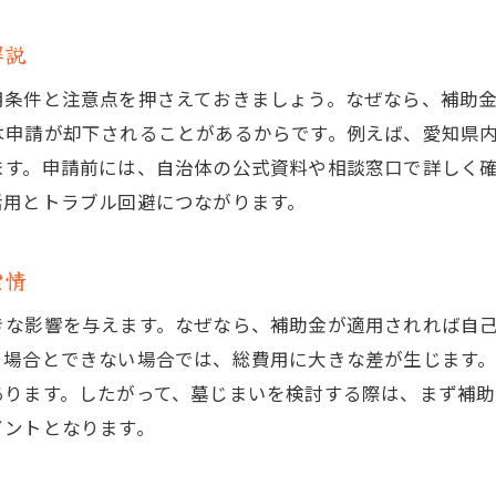
費用を抑えつつ安心できる墓じまいの進め方
解説
補助金・節約術を活用した墓じまい成功談
用条件と注意点を押さえておきましょう。なぜなら、補助
墓じまい後の供養方法でさらなる費用節約
は申請が却下されることがあるからです。例えば、愛知県
ます。申請前には、自治体の公式資料や相談窓口で詳しく
活用とトラブル回避につながります。
実情
きな影響を与えます。なぜなら、補助金が適用されれば自
る場合とできない場合では、総費用に大きな差が生じます
あります。したがって、墓じまいを検討する際は、まず補
イントとなります。