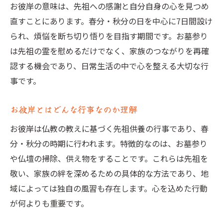
お彼岸由来とお盆の意味の違い解説
お彼岸の意味は、先祖への感謝と自分自身の心を見つめ
お彼岸とお盆の供養行事の違い
直すことにあります。春分・秋分の日を中心に7日間設け
お彼岸とは何が異なるか知るポイント
られ、煩悩を断ち切り悟りを目指す期間です。お墓参り
は先祖の霊を慰めるだけでなく、家族のつながりを再確
お彼岸とお盆の歴史と文化背景解説
認する機会であり、日常生活の中で心を整える大切な行
お墓参りのマナーとお彼岸の心得
事です。
お彼岸とはお墓参りのマナーを学ぶ
お彼岸由来に基づく供養の心得
お彼岸とはどんな行事なのか理解
お彼岸とは正しいお墓参りの手順解説
お彼岸は仏教の教えに基づく先祖供養の行事であり、春
お彼岸に心を込めてお墓参りする方法
分・秋分の時期に行われます。特徴的なのは、お墓参り
お彼岸とはやってはいけないこと注意
や仏壇の掃除、供え物をすることです。これらは先祖を
敬い、家族の絆を深めるための具体的な方法であり、地
域によっては独自の風習も存在します。心を込めた行動
が何よりも重要です。