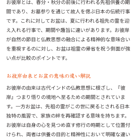
お彼岸とは、春分・秋分の前後に行われる先祖供養の期
間であり、お墓参りを通じて故人を偲ぶ日本の伝統行事
です。これに対してお盆は、夏に行われる祖先の霊を迎
え入れる行事で、期間や趣旨に違いがあります。お彼岸
が自然の節目と仏教思想の融合による精神的な意味合い
を重視するのに対し、お盆は祖霊の帰省を祝う側面が強
い点が比較のポイントです。
お彼岸由来とお盆の意味の違い解説
お彼岸の由来は古代インドの仏教思想に根ざし、『彼
岸』つまり悟りの境地へ至るための期間とされていま
す。一方お盆は、先祖の霊がこの世に戻るとされる日本
独特の風習で、家族の絆を再確認する意味を持ちます。
お彼岸は自身の心を見つめ直す修行の時期として位置付
けられ、両者は供養の目的と精神性において明確な違い