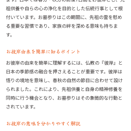
お彼岸とは春秋にお墓参りする意味
祖供養や自らの心の浄化を目的とした伝統行事として根
お彼岸由来から見るお墓参りの理由
付いています。お墓参りはこの期間に、先祖の霊を慰め
春秋お彼岸とお墓参りのつながり
る重要な習慣であり、家族の絆を深める意味も持ちま
お彼岸とは季節ごとの供養と関係
す。
お彼岸の時期にお墓参りを行う背景
お彼岸由来を簡単に知るポイント
伝統行事お彼岸の本質と先祖供養
お彼岸とは伝統行事の本質を知る
お彼岸の由来を簡単に理解するには、仏教の『彼岸』と
日本の季節感の融合を押さえることが重要です。彼岸は
お彼岸由来と先祖供養の心構え
悟りの境地を意味し、春秋の自然の節目に合わせて設け
お彼岸の意義と供養の心の大切さ
られました。これにより、先祖供養と自身の精神修養を
お彼岸とは家族の思いをつなぐ行事
同時に行う機会となり、お墓参りはその象徴的な行動と
お彼岸先祖供養の意味と実践方法
されています。
お彼岸とお盆の違いを知るポイント
お彼岸とはお盆との違いを比較する
お彼岸の意味を分かりやすく解説