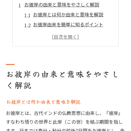
お彼岸の由来と意味をやさしく解説
お彼岸とは何か由来と意味を解説
お彼岸由来を簡単に知るポイント
お彼岸の意味を分かりやすく解説
お彼岸とはどんな行事なのか理解
お彼岸由来が生まれた背景を探る
お彼岸とは何か歴史から読み解く
お彼岸の由来と意味をやさし
お彼岸とは歴史的な成立背景とは
く解説
お彼岸由来と仏教思想の歩み
お彼岸とは日本の伝統と歴史に注目
お彼岸とは何か由来と意味を解説
お彼岸の由来を歴史から理解する
お彼岸とは、古代インドの仏教思想に由来し、『彼岸』
お彼岸とは時代を超えて伝わる意味
すなわち悟りの世界と此岸（この世）を結ぶ期間を指し
春秋のお彼岸にお墓参りをする理由
ます。日本では春分・秋分の前後7日間をお彼岸とし、先