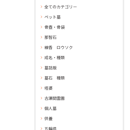
全てのカテゴリー
ペット墓
骨壺・骨袋
那智石
線香 ロウソク
戒名・種類
墓誌版
墓石 種類
塔婆
古瀬間霊園
個人墓
供養
五輪塔