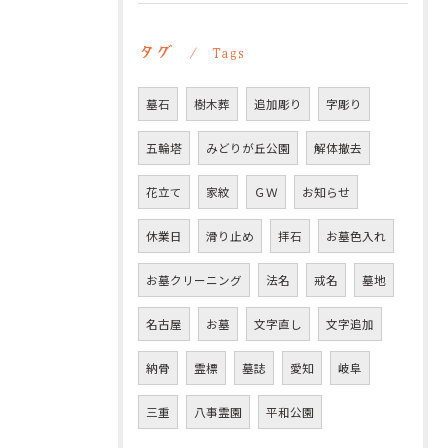
タグ
Tags
墓石
樹木葬
追加彫り
字彫り
五輪塔
みどりが丘公園
解体撤去
花立て
家紋
ＧＷ
お知らせ
休業日
滑り止め
拝石
お墓色入れ
お墓クリーニング
法名
戒名
墓地
名古屋
お墓
文字直し
文字追加
納骨
霊標
墓誌
愛知
岐阜
三重
八事霊園
平和公園