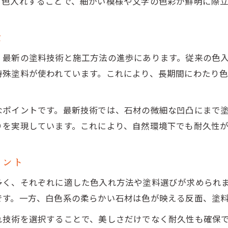
色入れ選びで墓石全体の印象が変わる理由
て色入れすることで、細かい模様や文字の色彩が鮮明に際
シンプルでも美しいお墓色入れの施工例紹介
は
お墓色入れに使われるエコ素材の特徴とは
最新技術でお墓色入れのメンテナンスが簡単に
、最新の塗料技術と施工方法の進歩にあります。従来の色
モダンな墓石デザインと色入れの調和を探る
特殊塗料が使われています。これにより、長期間にわたり
お墓色入れがモダンデザインに与える効果
洋風墓石と色入れのバランスを取るコツ
なポイントです。最新技術では、石材の微細な凹凸にまで
墓石プレートや花柄模様と色入れの組み合わせ方
りを実現しています。これにより、自然環境下でも耐久性が
お墓色入れでシンプルな美しさを引き出す方法
イント
心を表現するお墓色入れのモダンアプローチ
墓石文字の色入れを選ぶ際の注目ポイント
多く、それぞれに適した色入れ方法や塗料選びが求められ
お墓色入れで文字が見やすくなる工夫とは
です。一方、白色系の柔らかい石材は色が映える反面、塗
墓石文字色入れの人気色と選び方のコツ
れ技術を選択することで、美しさだけでなく耐久性も確保