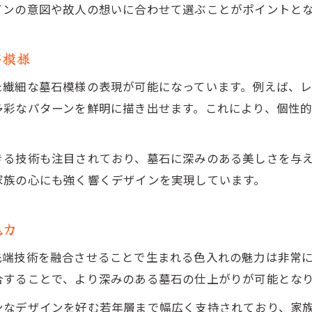
お墓色入れの技術で耐久性を高める方法
インの意図や故人の想いに合わせて選ぶことがポイントと
墓石の書体や模様と色入れの相性を解説
お墓色入れで個性を表す文字色の選択例
石模様
個性を引き出すお墓色入れのトレンド解説
た繊細な墓石模様の表現が可能になっています。例えば、
お墓色入れ最新トレンドと人気デザイン傾向
多彩なパターンを鮮明に描き出せます。これにより、個性
花柄や洋墓デザインに調和する色入れ例
お墓色入れで実現する家族らしい表現方法
きる技術も注目されており、墓石に深みのある美しさを与
モダンお墓色入れの多様なカラーバリエーション
家族の心にも強く響くデザインを実現しています。
お墓色入れで注目されるシンプルデザイン実例
魅力
先端技術を融合させることで生まれる色入れの魅力は非常
合することで、より深みのある墓石の仕上がりが可能とな
ンなデザインを好む若年層まで幅広く支持されており、家