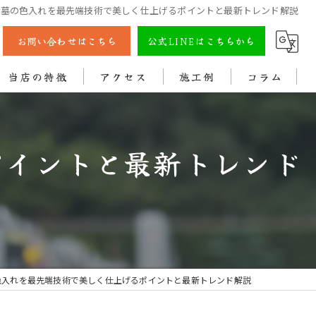
お墓の色入れを最先端技術で美しく仕上げるポイントと最新トレンド解説
お問い合わせはこちら
公式LINEはこちらから
当店の特徴
アクセス
施工例
コラム
彫刻
ポイントと最新トレンド
戒名
法名
色入れ
クリーニング
色入れを最先端技術で美しく仕上げるポイントと最新トレンド解説