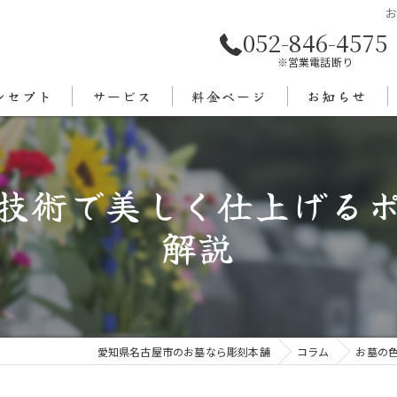
052-846-4575
※営業電話断り
ンセプト
サービス
料金ページ
お知らせ
あいさつ
技術で美しく仕上げる
エリア
解説
愛知県名古屋市のお墓なら彫刻本舗
コラム
お墓の