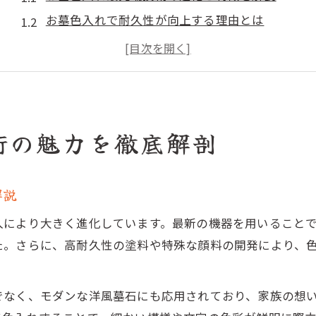
お墓色入れで耐久性が向上する理由とは
石材ごとに異なるお墓色入れの選択ポイント
最新お墓色入れで表現できる美しい墓石模様
伝統と最先端が融合したお墓色入れの魅力
新しいお墓色入れがもたらす現代デザイン
術の魅力を徹底解剖
お墓色入れが変える現代的デザインの傾向
洋風お墓デザインに合う色入れアイデア集
解説
モダンお墓の色入れで叶う個性的な表現法
花柄やプレートとお墓色入れの組み合わせ術
入により大きく進化しています。最新の機器を用いること
お墓色入れで心を込めたデザインを演出する方法
た。さらに、高耐久性の塗料や特殊な顔料の開発により、
お墓に美しさを与える色入れの最新手法
お墓色入れ最新手法で生まれる鮮やかな発色
でなく、モダンな洋風墓石にも応用されており、家族の想