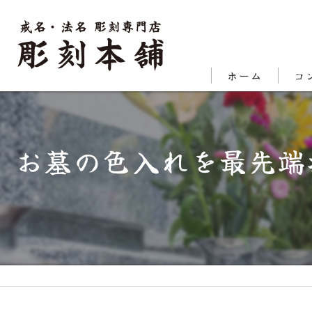
ホーム
コ
代表
お墓の色入れを最先端
対応