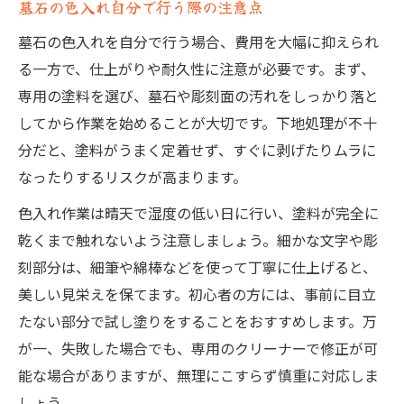
墓石色入れの色落ちを防ぐコツと注意点
墓石の色入れ自分で行う際の注意点
お墓色入れのメンテナンス頻度と方法
墓石の色入れを自分で行う場合、費用を大幅に抑えられ
きれいな色入れを保つための清掃ポイント
る一方で、仕上がりや耐久性に注意が必要です。まず、
お墓色入れの剥がれを防ぐメンテナンス術
専用の塗料を選び、墓石や彫刻面の汚れをしっかり落と
してから作業を始めることが大切です。下地処理が不十
お墓色入れで失敗しない業者選びのコツ
分だと、塗料がうまく定着せず、すぐに剥げたりムラに
お墓色入れで信頼できる業者選びの視点
なったりするリスクが高まります。
墓石色入れの口コミ活用と比較ポイント
色入れ作業は晴天で湿度の低い日に行い、塗料が完全に
お墓色入れ業者選びで確認すべき項目
乾くまで触れないよう注意しましょう。細かな文字や彫
お墓色入れで上手い業者の特徴を知る
刻部分は、細筆や綿棒などを使って丁寧に仕上げると、
墓石色入れで後悔しない依頼方法とは
美しい見栄えを保てます。初心者の方には、事前に目立
たない部分で試し塗りをすることをおすすめします。万
が一、失敗した場合でも、専用のクリーナーで修正が可
能な場合がありますが、無理にこすらず慎重に対応しま
しょう。