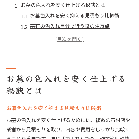
お墓の色入れを安く仕上げる秘訣とは
お墓色入れを安く抑える見積もり比較術
墓石の色入れ自分で行う際の注意点
お墓色入れで費用を減らす具体的な方法
安い色入れ業者を選ぶ際の判断基準
お墓の色入れ材料選びのポイント解説
色入れで納得できる墓石にするための工夫
お墓の色入れを安く仕上げる
お墓色入れで後悔しないための工夫とは
秘訣とは
墓石の色入れ下地処理の大切なポイント
色入れの仕上がりを左右する塗料の選び方
お墓色入れを安く抑える見積もり比較術
お墓色入れで名前を美しく映す方法
お墓の色入れを安く仕上げるためには、複数の石材店や
お墓色入れで風水を活かす色の活用法
業者から見積もりを取り、内容や費用をしっかり比較す
安価かつ上手いお墓色入れの基本知識
ることが重要です。同じ「色入れ」でも、作業範囲や塗