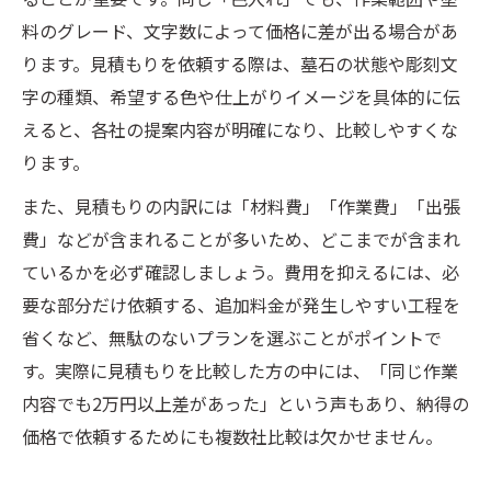
お墓色入れの基礎知識と費用相場とは
料のグレード、文字数によって価格に差が出る場合があ
安くてきれいな色入れ成功のコツ紹介
ります。見積もりを依頼する際は、墓石の状態や彫刻文
墓石色入れの種類と長持ちする選び方
字の種類、希望する色や仕上がりイメージを具体的に伝
お墓色入れで人気の色とその特徴を解説
えると、各社の提案内容が明確になり、比較しやすくな
お墓色入れを上手く仕上げる作業手順
ります。
色選びを迷った時の墓石色入れポイント
また、見積もりの内訳には「材料費」「作業費」「出張
お墓色入れで悩みやすい色選びの基準
費」などが含まれることが多いため、どこまでが含まれ
墓石色入れで人気色や風水の意味を解説
ているかを必ず確認しましょう。費用を抑えるには、必
要な部分だけ依頼する、追加料金が発生しやすい工程を
お墓色入れで後悔しない色決定のコツ
省くなど、無駄のないプランを選ぶことがポイントで
お墓色入れで家族が納得する話し合い方
す。実際に見積もりを比較した方の中には、「同じ作業
墓石色入れで避けたい色の注意点とは
内容でも2万円以上差があった」という声もあり、納得の
墓石の色入れを美しく保つメンテナンス術
価格で依頼するためにも複数社比較は欠かせません。
お墓色入れを長持ちさせる日々の手入れ法