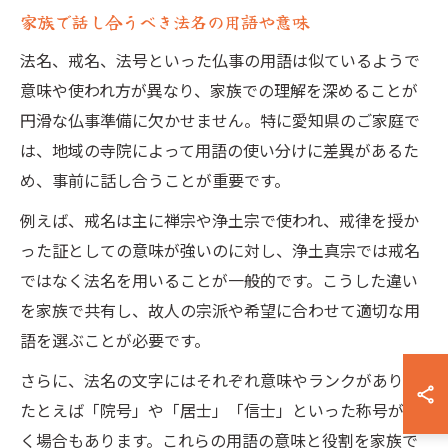
家族で話し合うべき法名の用語や意味
法名、戒名、法号といった仏事の用語は似ているようで
意味や使われ方が異なり、家族での理解を深めることが
円滑な仏事準備に欠かせません。特に愛知県のご家庭で
は、地域の寺院によって用語の使い分けに差異があるた
め、事前に話し合うことが重要です。
例えば、戒名は主に禅宗や浄土宗で使われ、戒律を授か
った証としての意味が強いのに対し、浄土真宗では戒名
ではなく法名を用いることが一般的です。こうした違い
を家族で共有し、故人の宗派や希望に合わせて適切な用
語を選ぶことが必要です。
さらに、法名の文字にはそれぞれ意味やランクがあり、
たとえば「院号」や「居士」「信士」といった称号が付
く場合もあります。これらの用語の意味と役割を家族で