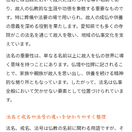
り、故人の仏教的な生涯や功徳を象徴する重要なもので
法名用語の理解が仏事準備に役立つ理由
す。特に葬儀や法要の場で用いられ、故人の成仏や供養
浄土真宗法名一覧で見る選び方のポイント
の意義を深める役割を果たします。愛知県でも多くの寺
浄土真宗の法名一覧にみる基準と選び方
院がこの法名を通じて故人を敬い、地域の仏事文化を支
釋号や漢字構成など法名の決め方ガイド
えています。
男女や世代で異なる法名の特徴を比較
法名の重要性は、単なる名前以上に故人を仏の世界に導
法名選びで押さえたい宗派ごとの違い
く意味を持つことにあります。仏壇や位牌に記されるこ
法名一覧を参考にした家族相談のコツ
とで、家族や親族が故人を思い出し、供養を続ける精神
戒名や法号の違いを用語で分かりやすく整理
的な拠り所ともなっています。したがって、法名は仏事
戒名と法名・法号の用語的な違いを解説
全般において欠かせない要素として位置づけられていま
戒名一覧からみる宗派ごとの名称の特徴
す。
日蓮宗や浄土宗など宗派別戒名の要点
法名と戒名や法号の違いを分かりやすく整理
戒名の位号やランクに関する用語解説
法名、戒名、法号は仏教の名前に関わる用語ですが、そ
家族で知っておきたい戒名選びの知識