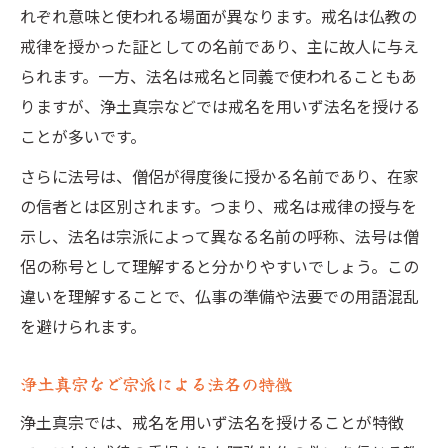
れぞれ意味と使われる場面が異なります。戒名は仏教の
法名決定の流れと愛知県における特徴
戒律を授かった証としての名前であり、主に故人に与え
法名決定の一般的な流れと必要な準備
られます。一方、法名は戒名と同義で使われることもあ
愛知県で見られる法名決定の特徴を紹介
りますが、浄土真宗などでは戒名を用いず法名を授ける
寺院や僧侶との相談時のポイントまとめ
ことが多いです。
法名決定時に注意すべき用語とルール
さらに法号は、僧侶が得度後に授かる名前であり、在家
帰敬式や生前法名授与のタイミング解説
の信者とは区別されます。つまり、戒名は戒律の授与を
家族で考える終活と法名の基礎知識まとめ
示し、法名は宗派によって異なる名前の呼称、法号は僧
終活における法名選びの重要ポイント
侶の称号として理解すると分かりやすいでしょう。この
違いを理解することで、仏事の準備や法要での用語混乱
家族で話し合うべき法名の用語や意味
を避けられます。
法名を巡る家族間の悩みと解決のヒント
仏事準備に役立つ法名用語集の活用法
浄土真宗など宗派による法名の特徴
生前に法名を授かる際の注意点まとめ
浄土真宗では、戒名を用いず法名を授けることが特徴