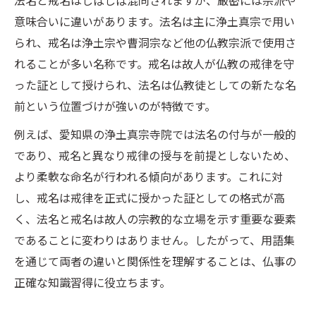
法名と戒名はしばしば混同されますが、厳密には宗派や
意味合いに違いがあります。法名は主に浄土真宗で用い
られ、戒名は浄土宗や曹洞宗など他の仏教宗派で使用さ
れることが多い名称です。戒名は故人が仏教の戒律を守
った証として授けられ、法名は仏教徒としての新たな名
前という位置づけが強いのが特徴です。
例えば、愛知県の浄土真宗寺院では法名の付与が一般的
であり、戒名と異なり戒律の授与を前提としないため、
より柔軟な命名が行われる傾向があります。これに対
し、戒名は戒律を正式に授かった証としての格式が高
く、法名と戒名は故人の宗教的な立場を示す重要な要素
であることに変わりはありません。したがって、用語集
を通じて両者の違いと関係性を理解することは、仏事の
正確な知識習得に役立ちます。