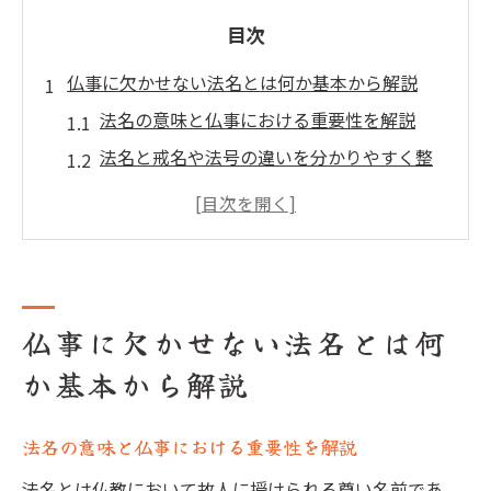
目次
仏事に欠かせない法名とは何か基本から解説
法名の意味と仏事における重要性を解説
法名と戒名や法号の違いを分かりやすく整
理
浄土真宗など宗派による法名の特徴
愛知県の法名文化が反映する地域性の特徴
法名を受けるタイミングや準備の流れ
仏事に欠かせない法名とは何
用語集を通じて理解する愛知県の法名文化
か基本から解説
法名用語集で押さえるべき基本用語一覧
愛知県に伝わる独自の法名用語と意味
法名の意味と仏事における重要性を解説
用語集で学ぶ法名と戒名の違いと関係性
寺院ごとの法名慣習を用語から読み解く
法名とは仏教において故人に授けられる尊い名前であ