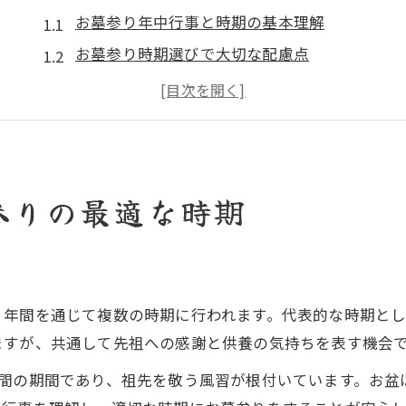
お墓参り年中行事と時期の基本理解
お墓参り時期選びで大切な配慮点
年中行事ごとのお墓参り時期の違い
家族で安心できるお墓参り時期の決め方
お墓参り時期と季節の年中行事の関係性
お彼岸や命日のお墓参りタイミング解説
参りの最適な時期
お墓参り時期を守るお彼岸の意味と習慣
命日の正しいお墓参り時期を押さえる方法
お彼岸のお墓参りはいつ行くのが適切か
お墓参り時期と命日を意識した供養の実践
、年間を通じて複数の時期に行われます。代表的な時期と
お墓参り時期選びで迷わないお彼岸活用法
ますが、共通して先祖への感謝と供養の気持ちを表す機会
供養の心をつなぐお墓参り時期の基本
間の期間であり、祖先を敬う風習が根付いています。お盆
お墓参り時期の基本と供養の心構え