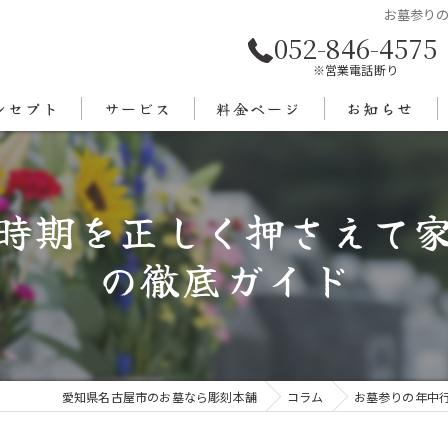
お墓参り
052-846-4575
※営業電話断り
ンセプト
サービス
料金ページ
お知らせ
あいさつ
時期を正しく押さえて
エリア
の徹底ガイド
愛知県名古屋市のお墓なら彫刻本舗
コラム
お墓参りの年中