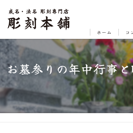
ホーム
コ
代表
お墓参りの年中行事と
対応