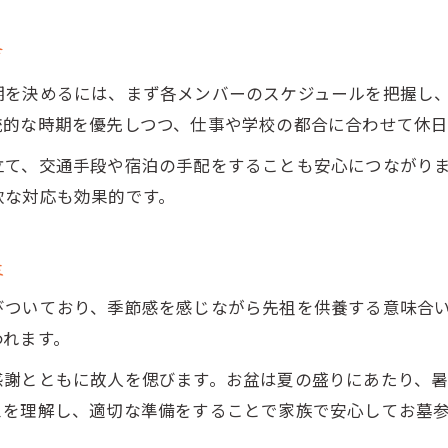
お墓参り時期に一人で参拝する際の注意
家族が集えない時期のお墓参りの方法
方
お墓参り時期と心の整理のための行動
期を決めるには、まず各メンバーのスケジュールを把握し
お墓参り時期を活かした一人供養の工夫
統的な時期を優先しつつ、仕事や学校の都合に合わせて休日
お墓参りで守りたい時期とマナーの要点
立て、交通手段や宿泊の手配をすることも安心につながり
お墓参り時期に守るべきマナーの基本
軟な対応も効果的です。
お墓参り年中行事と正しい服装マナー
お墓参り時期別のお供え物の選び方
性
お墓参り時期と参拝マナーの注意点
びついており、季節感を感じながら先祖を供養する意味合
お墓参り時期に合わせた家族のマナー
われます。
感謝とともに故人を偲びます。お盆は夏の盛りにあたり、
スを理解し、適切な準備をすることで家族で安心してお墓