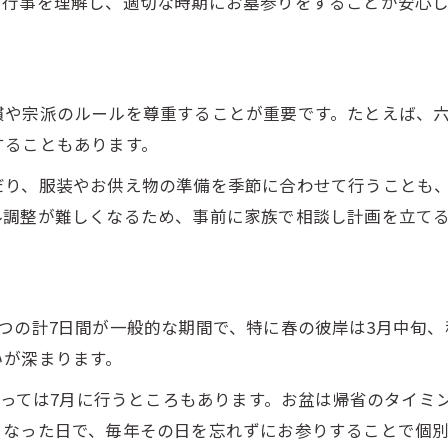
中行事を理解し、適切な時期にお墓参りをすることが安心
お墓参り年中行事で伝える供養の思い
お墓参り時期が持つスピリチュアルな意味
お墓参り時期を守ることの大切さとは
慣や宗派のルールを尊重することが重要です。たとえば、
供養の心を深めるお墓参り時期の過ごし方
することもあります。
時期に迷わない安心のお墓参り年間計画
だり、服装やお供え物の準備を季節に合わせて行うことも
お墓参り時期の年間計画を立てるコツ
ル調整が難しくなるため、事前に家族で相談し計画を立て
お墓参り年中行事と時期を家族で共有
お墓参り時期を意識したスケジュール管理
お墓参り時期に合わせた準備と調整法
つの計7日間が一般的な期間で、特に春の彼岸は3月中旬、
年間行事とお墓参り時期のベストプラン
いが深まります。
一人参りも叶うお墓参り行事と過ごし方
によっては7月に行うところもあります。お盆は帰省のタイ
一人のお墓参り時期と年中行事の心得
くなった日で、毎年その日を忘れずにお参りすることで個