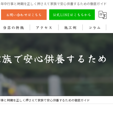
の年中行事と時期を正しく押さえて家族で安心供養するための徹底ガイド
お問い合わせはこちら
公式LINEはこちらから
当店の特徴
アクセス
施工例
コラム
彫刻
家族で安心供養するため
戒名
法名
色入れ
クリーニング
行事と時期を正しく押さえて家族で安心供養するための徹底ガイド