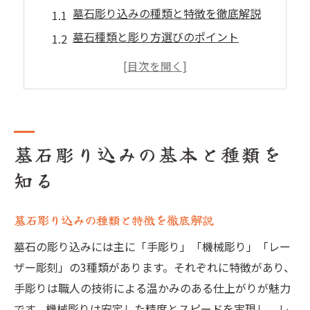
墓石彫り込みの種類と特徴を徹底解説
墓石種類と彫り方選びのポイント
墓石種類ごとの彫刻方法の違い
墓石種類別の彫り込み例と注意点
墓石 彫り方 種類の比較と選び方
文字彫刻で押さえたい墓石の種類
墓石彫り込みの基本と種類を
墓石種類ごとに異なる文字彫刻の特徴
知る
墓石種類と文字彫刻の基本ルール
墓石種類別文字彫り方のコツとは
墓石彫り込みの種類と特徴を徹底解説
墓石種類をふまえた彫刻デザイン選択術
墓石の彫り込みには主に「手彫り」「機械彫り」「レー
墓石種類と文字入れ料金の関係性
ザー彫刻」の3種類があります。それぞれに特徴があり、
後悔しない墓石彫り方と費用相場
手彫りは職人の技術による温かみのある仕上がりが魅力
墓石種類ごとの費用相場と選び方
です。機械彫りは安定した精度とスピードを実現し、レ