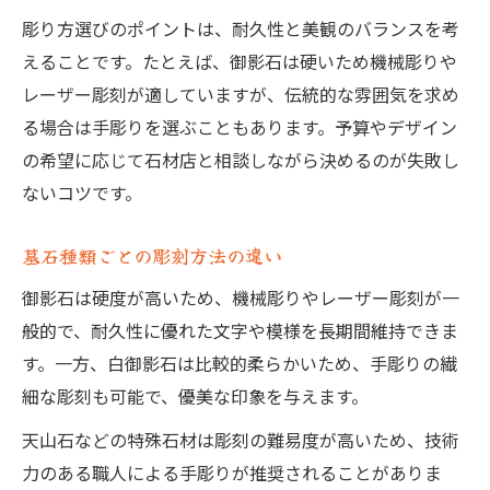
墓石種類とお墓 彫刻 費用の関係性
彫り方選びのポイントは、耐久性と美観のバランスを考
墓石種類別に見る費用変動要因一覧
えることです。たとえば、御影石は硬いため機械彫りや
墓石種類と書体が費用に与える影響
レーザー彫刻が適していますが、伝統的な雰囲気を求め
墓石への彫り込みで注意すべき点
る場合は手彫りを選ぶこともあります。予算やデザイン
墓石種類で違う彫り込み時の注意点
の希望に応じて石材店と相談しながら決めるのが失敗し
ないコツです。
墓石種類別 彫り方のリスクと対策
墓石種類を考えたメンテナンス方法
墓石種類ごとの彫刻方法の違い
墓石種類と彫刻後のアフターケア
御影石は硬度が高いため、機械彫りやレーザー彫刻が一
墓石種類ごとの水かけタブーの理由
般的で、耐久性に優れた文字や模様を長期間維持できま
す。一方、白御影石は比較的柔らかいため、手彫りの繊
細な彫刻も可能で、優美な印象を与えます。
天山石などの特殊石材は彫刻の難易度が高いため、技術
力のある職人による手彫りが推奨されることがありま