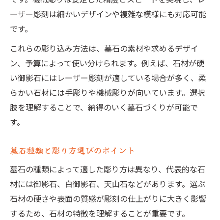
後悔しない墓石種類と彫り方の選定術
ーザー彫刻は細かいデザインや複雑な模様にも対応可能
墓石種類による追加彫り費用の違い
です。
墓石種類別おすすめ費用プラン解説
これらの彫り込み方法は、墓石の素材や求めるデザイ
墓石種類と彫り方で変わる価格の特徴
ン、予算によって使い分けられます。例えば、石材が硬
墓石に刻む文字のルールとは何か
い御影石にはレーザー彫刻が適している場合が多く、柔
墓石 文字 タブーと種類別の注意点
らかい石材には手彫りや機械彫りが向いています。選択
墓石種類と文字刻みルールの違い解説
肢を理解することで、納得のいく墓石づくりが可能で
す。
墓石 文字彫り方の正しい手順とは
墓石種類ごとの文字選びのポイント
墓石種類と彫り方選びのポイント
墓石種類を意識した文字入れマナー
墓石の種類によって適した彫り方は異なり、代表的な石
追加彫刻の費用変動要因を解説
材には御影石、白御影石、天山石などがあります。選ぶ
墓石種類で変わる追加彫刻費用の実態
石材の硬さや表面の質感が彫刻の仕上がりに大きく影響
墓石種類ごと追加彫り費用の考え方
するため、石材の特徴を理解することが重要です。