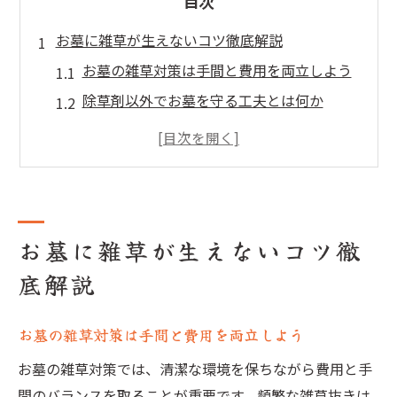
目次
お墓に雑草が生えないコツ徹底解説
お墓の雑草対策は手間と費用を両立しよう
除草剤以外でお墓を守る工夫とは何か
お墓で塩や薬剤を使う際の注意ポイント
草が生えない土でお墓を清潔に保つ方法
防草シートの正しい敷き方と雑草防止効果
防草シートを活用したお墓管理術
お墓に雑草が生えないコツ徹
お墓の防草シートが効果を発揮する理由
底解説
防草シートの敷き方でお墓の雑草対策強化
お墓に最適な防草シート選びのポイント
お墓の雑草対策は手間と費用を両立しよう
シート併用で玉砂利のメリットを最大化
お墓の雑草対策では、清潔な環境を保ちながら費用と手
防草シート施工でプロとDIYの違いを知る
間のバランスを取ることが重要です。頻繁な雑草抜きは