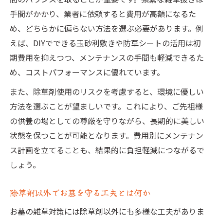
費用別にみるお墓の雑草対策アイデア
手間がかかり、業者に依頼すると費用が高額になるた
お墓の雑草対策は費用と効果で選択を
め、どちらかに偏らない方法を選ぶ必要があります。例
防草工事費用とDIYのコスト比較を徹底解説
えば、DIYでできる玉砂利敷きや防草シートの活用は初
お墓の雑草対策で出費を抑える工夫と実例
期費用を抑えつつ、メンテナンスの手間も軽減できるた
コンクリートや防草シートの費用目安とは
め、コストパフォーマンスに優れています。
お墓の業者依頼と自力施工の費用差を解説
また、除草剤使用のリスクを考慮すると、環境に優しい
コンクリートと玉砂利、どちらが最適？
方法を選ぶことが望ましいです。これにより、ご先祖様
お墓にコンクリート施工の長所と短所
の供養の場としての尊厳を守りながら、長期的に美しい
玉砂利敷きでお墓を美しく維持するコツ
状態を保つことが可能となります。費用別にメンテナン
ス計画を立てることも、結果的に負担軽減につながるで
お墓の雑草対策で迷うコンクリートと砂利
しょう。
コンクリートと玉砂利の費用と効果を比較
お墓の仕上げで重視すべき防草ポイント
除草剤以外でお墓を守る工夫とは何か
お金をかけずできるDIY防草方法集
お墓の雑草対策には除草剤以外にも多様な工夫がありま
お墓でできる手軽なDIY雑草対策アイデア