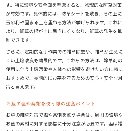
す。特に環境や安全面を考慮すると、物理的な防草対策
コーヒーかすや家庭用品の活用法を解説
が有効です。具体的には、防草シートを敷き、その上に
お墓のDIY防草はコストと効果で選ぼう
玉砂利や固まる土を重ねる方法が挙げられます。これに
家族でできるお墓の雑草対策の工夫とは
より、雑草の根が土に届きにくくなり、雑草の発生を抑
お墓の雑草対策に役立つ道具と選び方
制できます。
除草剤以外でお墓を守る実践法
さらに、定期的な手作業での雑草除去や、雑草が生えに
お墓の雑草には除草剤を避ける理由
くい土壌改良も効果的です。これらの方法は、除草剤の
使用に伴う土壌汚染や人体への影響を避けたい方に特に
塩を使ったお墓の雑草対策の注意点
おすすめで、長期的にお墓を守るための安心・安全な対
草が生えない土の効果的な使い方を解説
策と言えます。
お墓の防草シートと土の組み合わせ活用法
業者に頼らず実践できるお墓の防草術
お墓で塩や薬剤を使う際の注意ポイント
お墓の雑草対策で塩や薬剤を使う場合は、周囲の環境や
お墓の素材に対する影響に十分注意が必要です。塩は雑