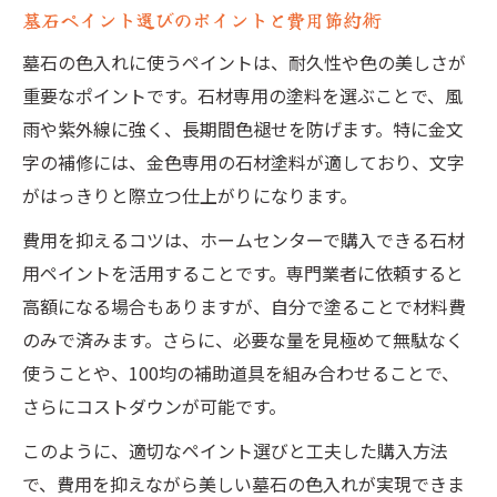
法
墓石ペイント選びのポイントと費用節約術
塗料の重ね塗りで美しく長持ちさせる技術
墓石の色入れに使うペイントは、耐久性や色の美しさが
金色塗料を使った文字色入れの具体的工程
重要なポイントです。石材専用の塗料を選ぶことで、風
色褪せたお墓を蘇らせる修理アイディア
雨や紫外線に強く、長期間色褪せを防げます。特に金文
字の補修には、金色専用の石材塗料が適しており、文字
お墓 色入れで蘇る墓石の美しさを実感す
がはっきりと際立つ仕上がりになります。
る
墓石文字塗料選びと補修アイディアの紹介
費用を抑えるコツは、ホームセンターで購入できる石材
用ペイントを活用することです。専門業者に依頼すると
手軽な道具でできる色褪せ修理の工夫とは
高額になる場合もありますが、自分で塗ることで材料費
ホームセンター活用で費用を抑える方法
のみで済みます。さらに、必要な量を見極めて無駄なく
金色塗料で高級感を出す色入れテクニック
使うことや、100均の補助道具を組み合わせることで、
墓石色褪せ対策に役立つ道具と塗料選び
さらにコストダウンが可能です。
お墓 色入れに適した塗料の種類と特徴解
このように、適切なペイント選びと工夫した購入方法
説
で、費用を抑えながら美しい墓石の色入れが実現できま
墓石ペイント専用道具の選び方と活用術