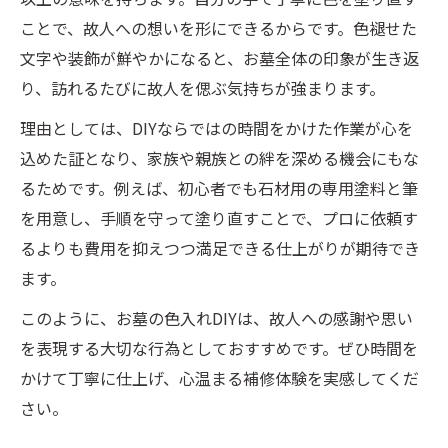
方
ことで、故人への想いを形にできるからです。色褪せた
文字や装飾が鮮やかになると、お墓全体の印象が生き返
色褪せ修理時のペイント道具選定のコツ
り、訪れるたびに故人を偲ぶ気持ちが強まります。
墓石の文字を綺麗に塗り直すコツ紹介
理由としては、DIYならではの時間をかけた作業が心を
お墓 色入れでムラなく塗るための準備法
込めた証となり、家族や親族との絆を深める機会にもな
細かい文字も綺麗に仕上げる塗り直し術
るためです。例えば、初心者でも石材用の専用塗料と筆
墓石文字を自分で塗る際の養生と下処理方
を用意し、手順を守って塗り直すことで、プロに依頼す
法
るよりも費用を抑えつつ満足できる仕上がりが期待でき
金色塗料で輝く墓石文字を再現するコツ
ます。
補修セット活用で手軽に美しい色入れ実現
このように、お墓の色入れDIYは、故人への感謝や思い
ご自身でできるお墓の色入れ手順解説
を表現する大切な行為としておすすめです。ぜひ時間を
お墓 色入れ作業前の掃除と下準備の流れ
かけて丁寧に仕上げ、心温まる補修体験を実感してくだ
墓石文字を自分で塗る際の塗装手順を解説
さい。
養生シートと筆ペンで丁寧に色入れする方