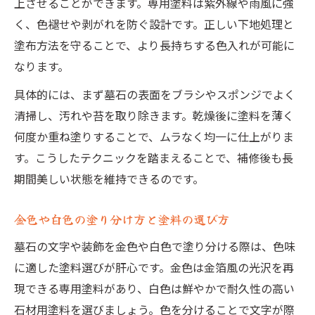
上させることができます。専用塗料は紫外線や雨風に強
く、色褪せや剥がれを防ぐ設計です。正しい下地処理と
塗布方法を守ることで、より長持ちする色入れが可能に
なります。
具体的には、まず墓石の表面をブラシやスポンジでよく
清掃し、汚れや苔を取り除きます。乾燥後に塗料を薄く
何度か重ね塗りすることで、ムラなく均一に仕上がりま
す。こうしたテクニックを踏まえることで、補修後も長
期間美しい状態を維持できるのです。
金色や白色の塗り分け方と塗料の選び方
墓石の文字や装飾を金色や白色で塗り分ける際は、色味
に適した塗料選びが肝心です。金色は金箔風の光沢を再
現できる専用塗料があり、白色は鮮やかで耐久性の高い
石材用塗料を選びましょう。色を分けることで文字が際