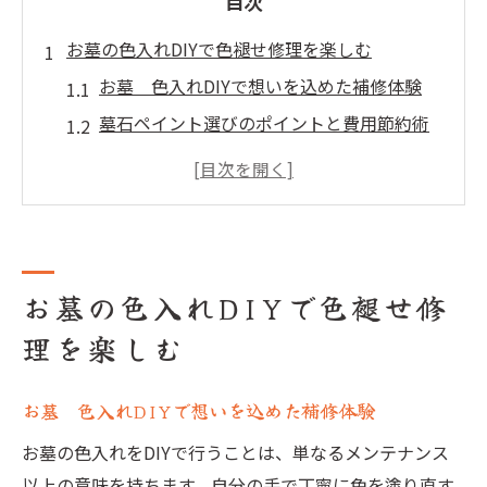
目次
お墓の色入れDIYで色褪せ修理を楽しむ
お墓 色入れDIYで想いを込めた補修体験
墓石ペイント選びのポイントと費用節約術
墓石文字を自分で塗る際の注意点解説
ホームセンターで揃う色入れ道具の活用法
100均アイテムで手軽に始める色褪せ修理
色褪せ墓石に最適な色入れの方法とは
お墓の色入れDIYで色褪せ修
お墓 色入れの最適な塗料と補修セット解
理を楽しむ
説
墓石専用塗料で長持ちさせる色入れテクニ
お墓 色入れDIYで想いを込めた補修体験
ック
金色や白色の塗り分け方と塗料の選び方
お墓の色入れをDIYで行うことは、単なるメンテナンス
墓石文字の塗り直しに適した筆ペンの使い
以上の意味を持ちます。自分の手で丁寧に色を塗り直す