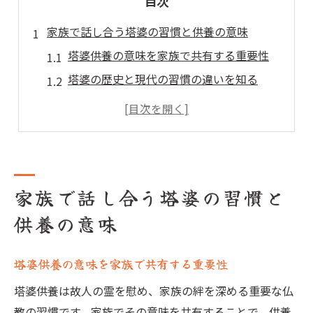
目次
家族で話し合う塔婆の習慣と供養の意味
塔婆供養の意味を家族で共有する重要性
塔婆の歴史と現代の習慣の違いを知る
塔婆はいつ立てるのが適切か家族で考える
塔婆を出す人の役割と家族の分担方法
供養として塔婆が必要な理由とその効果
心を込めた塔婆の立て方と日常の心得
家族で話し合う塔婆の習慣と
塔婆を丁寧に立てる際の基本的な手順
供養の意味
塔婆を立てる場所と向きの選び方の注意点
日常生活で意識したい塔婆供養の心構え
塔婆供養の意味を家族で共有する重要性
塔婆の設置後に守るべき日常のマナー
塔婆供養は故人の霊を慰め、家族の絆を深める重要な仏
塔婆が家族の絆を深める日々の実践法
教の習慣です。家族でその意味を共有することで、供養