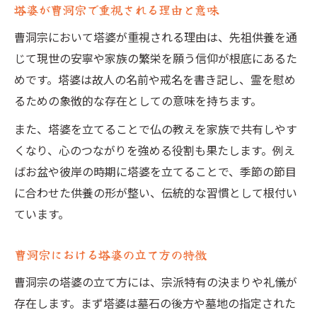
塔婆が曹洞宗で重視される理由と意味
曹洞宗において塔婆が重視される理由は、先祖供養を通
じて現世の安寧や家族の繁栄を願う信仰が根底にあるた
めです。塔婆は故人の名前や戒名を書き記し、霊を慰め
るための象徴的な存在としての意味を持ちます。
また、塔婆を立てることで仏の教えを家族で共有しやす
くなり、心のつながりを強める役割も果たします。例え
ばお盆や彼岸の時期に塔婆を立てることで、季節の節目
に合わせた供養の形が整い、伝統的な習慣として根付い
ています。
曹洞宗における塔婆の立て方の特徴
曹洞宗の塔婆の立て方には、宗派特有の決まりや礼儀が
存在します。まず塔婆は墓石の後方や墓地の指定された