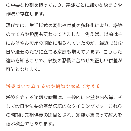
の重要な役割を担っており、宗派ごとに細かな決まりや
塔婆依頼時の必要事項と正しい伝え方
作法が存在します。
塔婆を頼む流れと家族のサポート方法
現代では、生活様式の変化や供養の多様化により、塔婆
塔婆を頼む人が注意したい供養の心得
の立て方や頻度も変わってきました。例えば、以前は主
塔婆を出す人の役割を家族で決める方法
にお盆やお彼岸の期間に限られていたのが、最近では命
曹洞宗における塔婆の重要性を探る
日や法要のたびに立てる家庭も増えています。こうした
曹洞宗の教えと塔婆供養の基本を理解する
違いを知ることで、家族の習慣に合わせた正しい供養が
可能となります。
塔婆が曹洞宗で重視される理由と意味
曹洞宗における塔婆の立て方の特徴
塔婆はいつ立てるのが適切か家族で考える
塔婆供養が曹洞宗の家族に与える影響
塔婆を立てる適切な時期は、一般的にお盆やお彼岸、そ
塔婆の必要性と曹洞宗の伝統的な考え方
して命日や法要の際が伝統的なタイミングです。これら
の時期は先祖供養の節目とされ、家族が集まって故人を
偲ぶ機会でもあります。