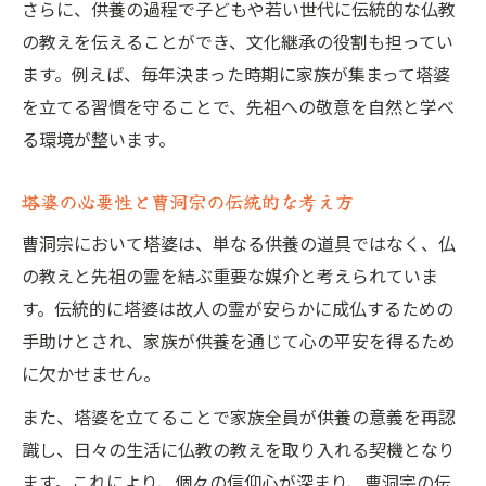
さらに、供養の過程で子どもや若い世代に伝統的な仏教
の教えを伝えることができ、文化継承の役割も担ってい
ます。例えば、毎年決まった時期に家族が集まって塔婆
を立てる習慣を守ることで、先祖への敬意を自然と学べ
る環境が整います。
塔婆の必要性と曹洞宗の伝統的な考え方
曹洞宗において塔婆は、単なる供養の道具ではなく、仏
の教えと先祖の霊を結ぶ重要な媒介と考えられていま
す。伝統的に塔婆は故人の霊が安らかに成仏するための
手助けとされ、家族が供養を通じて心の平安を得るため
に欠かせません。
また、塔婆を立てることで家族全員が供養の意義を再認
識し、日々の生活に仏教の教えを取り入れる契機となり
ます。これにより、個々の信仰心が深まり、曹洞宗の伝