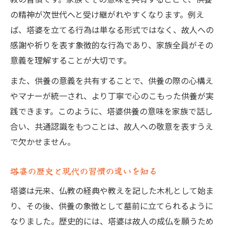
塔婆は毎年立てるべきか迷ったときの判断軸
の精神が次世代へと受け継がれやすくなります。例え
塔婆は毎年立てるべきか家族で再検討する
ば、塔婆を立てる行為は単なる形式ではなく、故人への
曹洞宗の教えから見る塔婆の頻度の考え方
感謝や祈りを表す象徴的な行為であり、家族全員がその
塔婆供養の必要性と家族の判断基準
意義を理解することが大切です。
年忌や法要時の塔婆のタイミングを知る
また、供養の意義を共有することで、供養の際の心構え
塔婆を立てない場合の影響と供養の工夫
やマナーが統一され、より丁寧で心のこもった供養が実
供養で守る塔婆の必要性と家族の絆
践できます。このように、塔婆供養の意味を家族で話し
塔婆供養が家族をつなぐ意義とその理由
合い、共通認識をもつことは、故人への敬意を表すうえ
塔婆の必要性を家族内で再確認する方法
で欠かせません。
塔婆供養で得られる心の安らぎと効果
塔婆の歴史と現代の習慣の違いを知る
塔婆がもたらす家族の結束力と伝統の継承
塔婆は元来、仏教の経典や教えを記した木札として始ま
塔婆を守るための家族の役割分担について
り、その後、供養の象徴として墓前に立てられるように
塔婆を頼む際に意識したいマナーと流れ
なりました。歴史的には、塔婆は故人の成仏を願うため
塔婆を頼む前に確認したい基本マナー