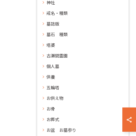
神社
戒名・種類
墓誌版
墓石 種類
塔婆
古瀬間霊園
個人墓
供養
五輪塔
お供え物
お骨
お葬式
お盆 お墓参り