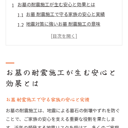
お墓の耐震施工が生む安心と効果とは
お墓 耐震施工で守る家族の安心と実績
地震対策に強いお墓 耐震施工の意味
お墓 耐震施工の効果が発揮される場面
過去の震災から見るお墓 耐震施工の必要性
お墓 耐震施工で変わる供養の在り方
耐震工事の費用や耐用年数に迫る
お墓の耐震施工が生む安心と
お墓 耐震施工の費用相場と選び方のコツ
効果とは
お墓 耐震施工は費用対効果でどう選ぶ？
墓石 耐震施工 費用の目安と注意点
お墓 耐震施工で守る家族の安心と実績
お墓 耐震施工の耐用年数を比較する
お墓の耐震施工は、地震による墓石の倒壊やずれを防ぐ
お墓 耐震施工の費用と維持費の現実
ことで、ご家族の安心を支える重要な役割を果たしま
地震対策で選ぶお墓耐震施工の実力
す。近年の頻発する地震リスクを受けて、多くのご家庭