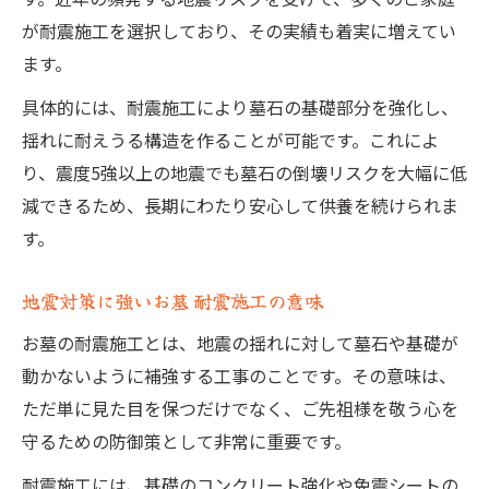
お墓 耐震施工の実力と地震対策の進化
が耐震施工を選択しており、その実績も着実に増えてい
お墓の地震対策に最適な耐震施工とは
ます。
耐震施工でお墓を守る具体的な方法
具体的には、耐震施工により墓石の基礎部分を強化し、
地震に強いお墓 耐震施工の選び方
揺れに耐えうる構造を作ることが可能です。これによ
お墓の耐震施工で安心な供養を実現
り、震度5強以上の地震でも墓石の倒壊リスクを大幅に低
コンクリート施工の誤解と本当の利点
減できるため、長期にわたり安心して供養を続けられま
お墓 耐震施工とコンクリートの関係性
す。
コンクリート施工はお墓に本当に悪い？
地震対策に強いお墓 耐震施工の意味
お墓 耐震施工で誤解されがちなコンクリー
ト
お墓の耐震施工とは、地震の揺れに対して墓石や基礎が
動かないように補強する工事のことです。その意味は、
防草対策にもなるお墓のコンクリート施工
ただ単に見た目を保つだけでなく、ご先祖様を敬う心を
お墓 耐震施工で得られる基礎の強化効果
守るための防御策として非常に重要です。
耐震工事のデメリットと現実的な注意点
耐震施工には、基礎のコンクリート強化や免震シートの
お墓 耐震施工のデメリットと現実的対応策