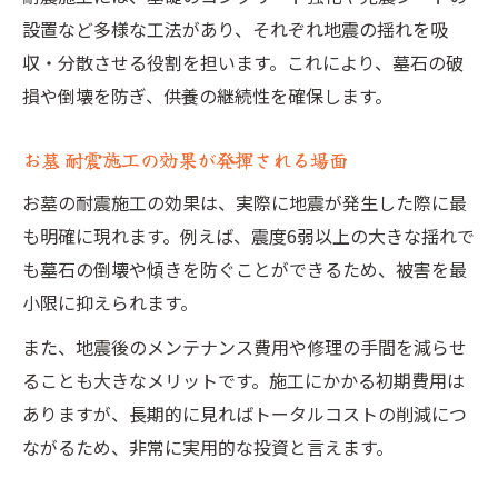
設置など多様な工法があり、それぞれ地震の揺れを吸
お墓 耐震施工は地震の揺れに弱い面もある
収・分散させる役割を担います。これにより、墓石の破
お墓 耐震施工の費用負担と実感の難しさ
損や倒壊を防ぎ、供養の継続性を確保します。
耐震構造で起こるお墓のダメージリスク
お墓 耐震施工で注意すべきメンテナンス
お墓 耐震施工の効果が発揮される場面
お墓を守る耐震施工の選び方と比較
お墓の耐震施工の効果は、実際に地震が発生した際に最
お墓 耐震施工の選び方と比較ポイント
も明確に現れます。例えば、震度6弱以上の大きな揺れで
墓石 耐震施工 費用を踏まえた選択基準
も墓石の倒壊や傾きを防ぐことができるため、被害を最
お墓の耐震施工は工法の違いで比較可能
小限に抑えられます。
お墓 耐震施工の実例から学ぶ選び方
また、地震後のメンテナンス費用や修理の手間を減らせ
費用と効果で考えるお墓 耐震施工の選択
ることも大きなメリットです。施工にかかる初期費用は
ありますが、長期的に見ればトータルコストの削減につ
ながるため、非常に実用的な投資と言えます。