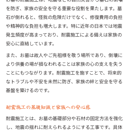
お墓の耐震施工で知っておきたいポイント
を防ぎ、家族の安全を守る重要な役割を果たします。墓
お墓に耐震施工を施すべき理由を解説
石が倒れると、怪我の危険だけでなく、修復費用の負担
お墓の耐震施工が今求められる理由
や精神的な負担も増大します。特に近年の日本では地震
耐震施工で墓石倒壊リスクを回避する方法
発生頻度が高まっており、耐震施工による備えは家族の
お墓に耐震施工を選ぶメリットと注意点
安心に直結しています。
お墓じまいが増える現代と耐震施工の関係
また、お墓は故人やご先祖様を敬う場所であり、倒壊に
耐震施工が損害賠償リスクを減らす効果
より供養の場が損なわれることは家族の心の支えを失う
修復費用を抑えるお墓の耐震対策の選び方
ことにもつながります。耐震施工を施すことで、将来的
お墓の耐震施工で修復費用を抑える方法
なトラブルや不安を未然に防ぎ、家族の絆と安全を守る
費用対効果で選ぶお墓の耐震対策のコツ
基盤を築けるのです。
お墓耐震工事の費用相場と選び方のポイン
耐震施工の基礎知識と家族への安心感
ト
耐震施工とは、お墓の基礎部分や石材の固定方法を強化
安価で効果的なお墓耐震施工を見極める
し、地震の揺れに耐えられるようにする工事です。具体
修復費用を減らすためのお墓耐震施工術