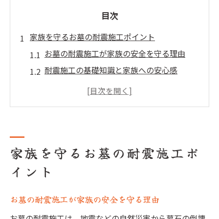
目次
家族を守るお墓の耐震施工ポイント
お墓の耐震施工が家族の安全を守る理由
耐震施工の基礎知識と家族への安心感
お墓に耐震施工を施す時の注意点とは
お墓参りが安心になる耐震施工の秘訣
耐震施工で実現する長期的なお墓の保護
地震に強いお墓を作るための基礎知識
家族を守るお墓の耐震施工ポ
お墓の耐震施工に必要な基礎知識とは
イント
耐震施工が地震被害を防ぐ仕組みを解説
お墓の耐震工事が必要な理由と現状
お墓の耐震施工が家族の安全を守る理由
コンクリート基礎はお墓に適しているか
お墓の耐震施工は、地震などの自然災害から墓石の倒壊