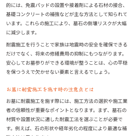
的には、免震パッドの設置や接着剤による石材の接合、
お墓の耐震工事で安心を手に入れる方法
基礎コンクリートの補強などが主な方法として知られて
お墓の耐震施工で家族の安心を実現する方
います。これらの施工により、墓石の倒壊リスクが大幅
法
に減少します。
お墓の耐震工事業者選びで失敗しないコツ
耐震施工を行うことで家族は地震時の安全を確保できる
耐震施工されたお墓のメリットとは何か
だけでなく、将来の修繕費用の抑制にもつながります。
お墓の耐震工事の流れと安心ポイント
安心してお墓参りができる環境が整うことは、心の平穏
お墓の耐震施工で得られる将来の安心感
を保つうえで欠かせない要素と言えるでしょう。
これからの供養環境に必要な耐震施工とは
お墓に耐震施工を施す時の注意点とは
お墓の耐震施工が未来の供養を支える理由
これからの時代に求められるお墓耐震施工
お墓に耐震施工を施す際には、施工方法の選択や施工業
お墓耐震工事がもたらす供養環境の変化
者の信頼性が重要なポイントとなります。まず、墓石の
材質や設置状況に適した耐震工法を選ぶことが必要で
長期的な供養を守るお墓耐震施工の大切さ
す。例えば、石の形状や経年劣化の程度により最適な補
自然災害に強いお墓づくりと耐震施工の役