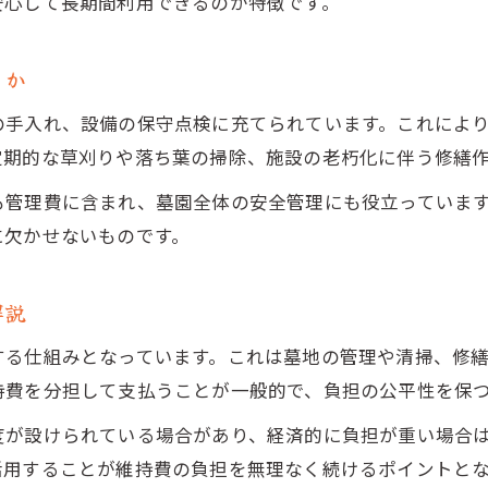
お墓の維持費を公平に分ける実践的な方法
安心して長期間利用できるのが特徴です。
管理費の負担割合を決めるポイントを解説
るか
勅使墓園の費用を兄弟姉妹で分担する流れ
分担が難しい場合の話し合い方と注意点
の手入れ、設備の保守点検に充てられています。これによ
勅使墓園の管理はどこまでが対象か解説
定期的な草刈りや落ち葉の掃除、施設の老朽化に伴う修繕
勅使墓園の維持管理で含まれる作業内容
も管理費に含まれ、墓園全体の安全管理にも役立っていま
お墓の清掃や植栽管理はどこまで対応か
に欠かせないものです。
勅使墓園の管理人による対応範囲を解説
個人で行う墓石の手入れと管理の違い
解説
勅使墓園の管理体制を知って安心できる理由
する仕組みとなっています。これは墓地の管理や清掃、修
安心して利用するための維持管理ポイント
持費を分担して支払うことが一般的で、負担の公平性を保
勅使墓園の維持管理で押さえたい注意点
度が設けられている場合があり、経済的に負担が重い場合
費用や制度の変更にどう備えるべきか
活用することが維持費の負担を無理なく続けるポイントと