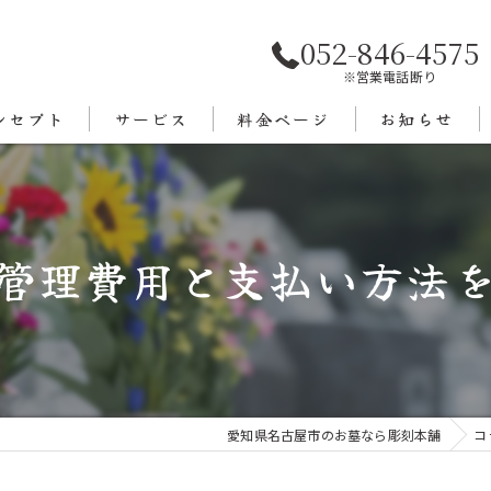
052-846-4575
※営業電話断り
ンセプト
サービス
料金ページ
お知らせ
あいさつ
エリア
管理費用と支払い方法
愛知県名古屋市のお墓なら彫刻本舗
コ