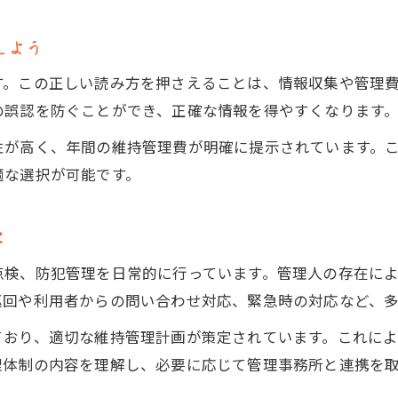
事前に確認したい支払いトラブル対策
勅使墓園の利用規約で見落としがちな項目
しよう
将来の費用負担を減らすための工夫
す。この正しい読み方を押さえることは、情報収集や管理
家族で支える勅使墓園の管理費用事情
の誤認を防ぐことができ、正確な情報を得やすくなります
勅使墓園の管理費用を家族で共有する方法
性が高く、年間の維持管理費が明確に提示されています。
維持費の分担で家族が協力しやすくなる工夫
適な選択が可能です。
勅使墓園の費用負担を次世代へ伝えるポイント
親族間でトラブルを避ける話し合いの進め方
容
勅使墓園を長く安心して利用するための心得
点検、防犯管理を日常的に行っています。管理人の存在に
巡回や利用者からの問い合わせ対応、緊急時の対応など、多
ており、適切な維持管理計画が策定されています。これに
理体制の内容を理解し、必要に応じて管理事務所と連携を