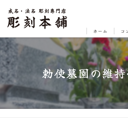
ホーム
コ
代表
対応
勅使墓園の維持