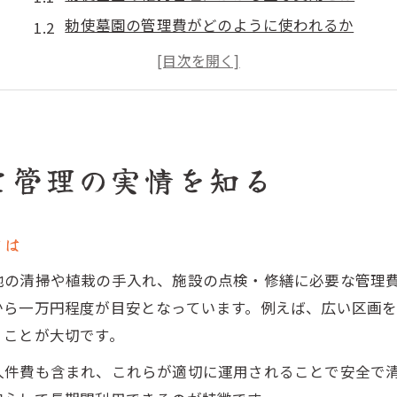
勅使墓園の管理費がどのように使われるか
お墓の維持費は誰が負担する仕組みか解説
勅使墓園 読み方も押さえて費用を比較しよう
墓園の管理人や管理体制の具体的な内容
公営霊園の支払い方法や分担のヒント
と管理の実情を知る
勅使墓園で選ばれている管理費の支払い方法
支払いが難しい場合の相談先と対応策
とは
公営霊園での分担方法と家族間の話し合い方
勅使墓園の維持費を無理なく分担する工夫
地の清掃や植栽の手入れ、施設の点検・修繕に必要な管理
豊明 お墓と比べる支払い方法の特徴
から一万円程度が目安となっています。例えば、広い区画
くことが大切です。
費用負担の分け方に迷う方へ伝えたいこと
勅使墓園の維持費分担で家族がもめない秘訣
人件費も含まれ、これらが適切に運用されることで安全で