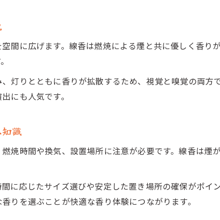
ロウソクと線香が映えるシーン別活用例
香りが際立つおすすめ線香ロウソクの使い方
説
日常に取り入れたい線香ロウソクの香り体験
を空間に広げます。線香は燃焼による煙と共に優しく香り
ロウソクと線香で特別な空間を演出する方法
す。
迷わず選ぶ線香ロウソク活用の安心ポイント
み、灯りとともに香りが拡散するため、視覚と嗅覚の両方
線香ロウソクの安全な使い方と選び方の秘訣
演出にも人気です。
初心者も安心の線香ロウソク活用ポイント
線香ロウソク選びで大切にしたい安全基準
本知識
香りと安全性を両立した線香ロウソクの選定法
、燃焼時間や換気、設置場所に注意が必要です。線香は煙
失敗しない線香ロウソク選びのチェックリスト
時間に応じたサイズ選びや安定した置き場所の確保がポイ
な香りを選ぶことが快適な香り体験につながります。