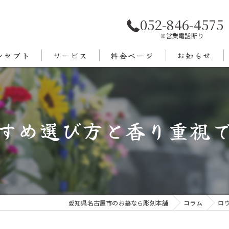
052-846-4575
※営業電話断り
ンセプト
サービス
料金ページ
お知らせ
あいさつ
エリア
すめ選び方と香り重視
愛知県名古屋市のお墓なら彫刻本舗
コラム
ロ