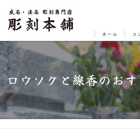
ホーム
コ
代表
対応
ロウソクと線香のおす