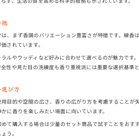
まらず、生活の質を高める科学的根拠も示されています。
暮らしに合う線香ロウソクの選び方ガイド
香りや持続性で比較する線香とロウソク
特徴
線香ロウソクのメリットとデメリット解説
クは、まず香調のバリエーション豊富さが特徴です。線香
生活スタイル別に見る線香ロウソクの魅力
評価されています。
おしゃれと実用を兼ねた香りアイテムの選び方
ーラルやウッディなど好みに合わせて選べるのが魅力です
線香ロウソクで叶うおしゃれな香り空間の作り方
安全性や見た目の洗練度も香り重視派には重要な選択基準
実用性も重視した線香ロウソクの選び方の極意
おしゃれと機能性を両立した線香ロウソク活用法
い選び方
線香ロウソクの選び方で失敗しないポイント
使用目的や空間の広さ、香りの広がり方を考慮することが
香り重視派におすすめの線香ロウソク活用術
静かに香りを楽しみたい場面に向いています。
ロウソクの香りが広がるおすすめシーン紹介
初めて購入する場合は少量のセット商品で試すことをおす
線香ロウソクで演出するくつろぎの時間
しょう。