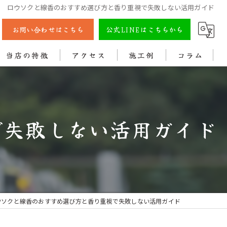
ロウソクと線香のおすすめ選び方と香り重視で失敗しない活用ガイド
お問い合わせはこちら
公式LINEはこちらから
当店の特徴
アクセス
施工例
コラム
彫刻
戒名
で失敗しない活用ガイド
法名
色入れ
クリーニング
ウソクと線香のおすすめ選び方と香り重視で失敗しない活用ガイド