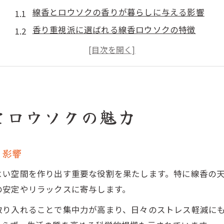
線香とロウソクの香りが暮らしに与える影響
香り重視派に選ばれる線香ロウソクの特徴
ロウソクと線香の香り比較で失敗しない選び方
空間に広がる線香とロウソクの魅力解説
線香ロウソクの香りを楽しむための基本知識
リラックス空間を彩るロウソク活用法
とロウソクの魅力
線香ロウソクで叶う癒しのリラックス空間作り
ロウソクと線香を使ったリラックス術のコツ
る影響
部屋の雰囲気を変える線香ロウソクの取り入れ方
ロウソクと線香で実現する香りの空間演出
よい空間を作り出す重要な役割を果たします。特に線香の
線香ロウソクの香りで疲れを癒すおすすめ方法
の安定やリラックスに寄与します。
線香とロウソクの違いを暮らし目線で解説
取り入れることで集中力が高まり、日々のストレス軽減に
線香ロウソクの違いと使い分けのポイント