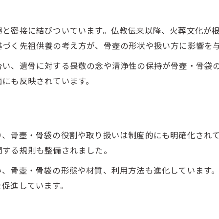
納骨儀礼での骨壺・骨袋の注意点まとめ
骨壺・骨袋の衛生的な取り扱いのポイント
遷と密接に結びついています。仏教伝来以降、火葬文化が
骨壺・骨袋の扱いで誤解されやすい点
基づく先祖供養の考え方が、骨壺の形状や扱い方に影響を
現代社会で骨袋が持つ意義と進化
合い、遺骨に対する畏敬の念や清浄性の保持が骨壺・骨袋
現代の骨壺・骨袋が果たす社会的意義
面にも反映されています。
骨袋の進化と家族の新たな選択肢
終活で注目される骨壺・骨袋の役割
骨壺・骨袋を使う現代人の考え方
り、骨壺・骨袋の役割や取り扱いは制度的にも明確化され
骨壺・骨袋に見る現代儀礼の多様化
関する規則も整備されました。
い、骨壺・骨袋の形態や材質、利用方法も進化しています
を促進しています。