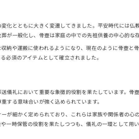
骨壺・骨袋の読み方や使い分けの基礎知識
骨壺・骨袋の意味に込められた思い
骨壺・骨袋の起源に迫る歴史的背景
の変化とともに大きく変遷してきました。平安時代には仏
儀礼での骨壺・骨袋の重要性を考察
火葬が一般化し、骨壺は家庭の中での先祖供養の中心的な
火葬制度と骨壺・骨袋の関係性とは
な収納や運搬に使われるようになり、現在のように骨壺と
火葬の普及による骨壺・骨袋の変化
ける必須のアイテムとして確立されました。
明治期の火葬制度と骨壺の標準化
火葬が骨壺・骨袋の形や用途に与えた影響
火葬文化の浸透と骨壺・骨袋の進化過程
葬送儀礼において重要な象徴的役割を果たしています。骨
骨壺・骨袋が火葬社会で果たす役割
尊重する意味合いが強く込められています。
納骨儀礼における骨壺の扱い方
ナーが細かく定められており、これらは家族や関係者の心
納骨時における骨壺・骨袋の基本的な作法
搬や一時保管の役割を果たしつつも、儀礼の一環として用
骨壺の蓋を開けてはいけない理由を解説