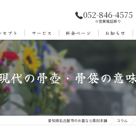
052-846-4575
※営業電話断り
ンセプト
サービス
料金ページ
お知らせ
あいさつ
エリア
現代の骨壺・骨袋の意
愛知県名古屋市のお墓なら彫刻本舗
コラム