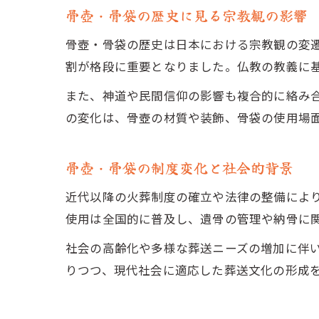
骨壺・骨袋の歴史に見る宗教観の影響
骨壺・骨袋の歴史は日本における宗教観の変
割が格段に重要となりました。仏教の教義に
また、神道や民間信仰の影響も複合的に絡み
の変化は、骨壺の材質や装飾、骨袋の使用場
骨壺・骨袋の制度変化と社会的背景
近代以降の火葬制度の確立や法律の整備によ
使用は全国的に普及し、遺骨の管理や納骨に
社会の高齢化や多様な葬送ニーズの増加に伴
りつつ、現代社会に適応した葬送文化の形成