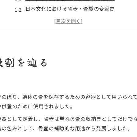
日本文化における骨壺・骨袋の変遷史
骨壺・骨袋が持つ儀礼的な役割の発展
骨壺・骨袋の歴史に見る宗教観の影響
骨壺・骨袋の制度変化と社会的背景
古代から現代へ骨壺はどう変わったか
役割を辿る
古代の蔵骨器から骨壺の形状が進化
骨壺・骨袋が時代と共に変化した理由
骨壺の素材や形の変遷から見る歴史
骨壺・骨袋が現代化するまでの流れ
かのぼり、遺体の骨を保存するための容器として用いられ
骨壺・骨袋の使い分けと習慣の変化
や供養のために使用されました。
骨壺や骨袋の意味と由来を解説
容器として定着し、骨壺は単なる骨の収納具としてだけで
骨壺・骨袋の名称とその由来をひもとく
製の包みとして、骨壺の補助的な用途から発展しました。