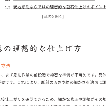
現地彫刻ならではの理想的な墓石仕上げのポイン
お墓現地彫刻と書体選びで納得の完成度へ
お墓現地彫刻の種類が与える仕上がりの違い
現地彫刻で追求するお墓の立体感と平滑のバラン
お墓現地彫刻の基本手順と安心ポイント解説
墓の理想的な仕上げ方
お墓現地彫刻の流れと事前準備の大切さ
文字原稿と確認で安心するお墓現地彫刻の方法
る方法
お墓現地彫刻で誤字防止を徹底する手順とは
墓石文字入れの基本手順と現地彫刻の利点
は、まず彫刻作業の前段階で綿密な準備が不可欠です。具
現地彫刻のチェックポイントと失敗回避術
重要です。これにより、彫刻の深さや線の細かさを適切に
失敗しない墓石文字の彫り方を徹底解説
お墓現地彫刻で誤字を防ぐ確認のコツ
直接仕上がりを確認できるため、細かな修正や調整がその