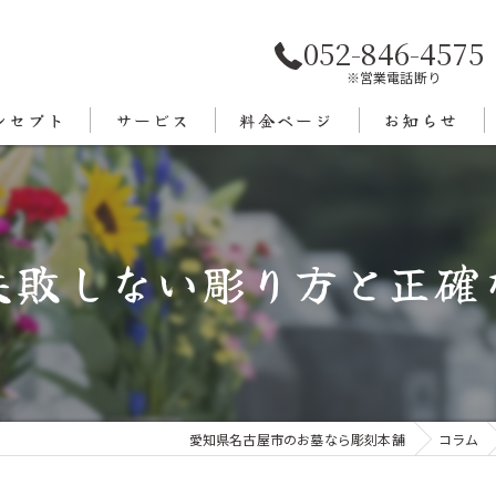
052-846-4575
※営業電話断り
ンセプト
サービス
料金ページ
お知らせ
あいさつ
エリア
失敗しない彫り方と正確
愛知県名古屋市のお墓なら彫刻本舗
コラム