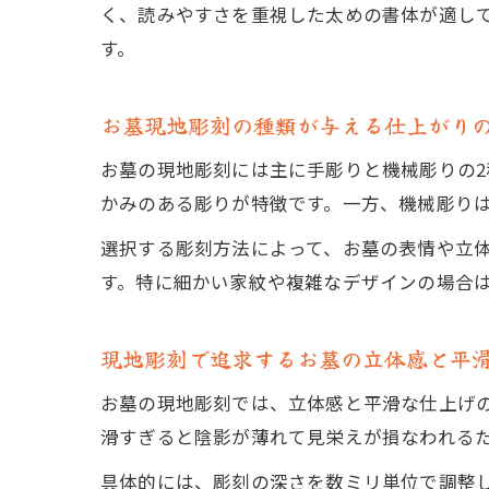
く、読みやすさを重視した太めの書体が適し
す。
お墓現地彫刻の種類が与える仕上がり
お墓の現地彫刻には主に手彫りと機械彫りの
かみのある彫りが特徴です。一方、機械彫り
選択する彫刻方法によって、お墓の表情や立
す。特に細かい家紋や複雑なデザインの場合
現地彫刻で追求するお墓の立体感と平
お墓の現地彫刻では、立体感と平滑な仕上げ
滑すぎると陰影が薄れて見栄えが損なわれる
具体的には、彫刻の深さを数ミリ単位で調整