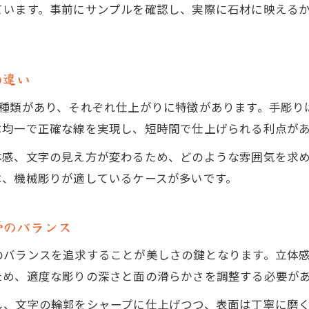
現地彫刻で納得のいく追加文字入れを実現
ています。事前にサンプルを確認し、実際に石材に映える
お墓現地彫刻の種類別追加彫りの特徴とは
お墓現地彫刻の費用とメリットを比較する
の違い
お墓現地彫刻で後悔しないための注意点
お墓現地彫刻で後悔しないための確認事項
2種類があり、それぞれ仕上がりに特徴があります。手彫り
墓石文字彫りで注意すべき現地作業のポイント
は均一で正確な線を実現し、短時間で仕上げられる利点が
お墓現地彫刻で失敗を防ぐ最終チェック方法
体感、文字の見え方が変わるため、どのような雰囲気を求
現地彫刻依頼時に押さえたいポイントとは
は、機械彫りが適しているケースが多いです。
お墓現地彫刻でよくある失敗例と対策
滑のバランス
のバランスを追求することが美しさの鍵となります。立体
ため、適度な彫りの深さと面の滑らかさを調整する必要が
し、文字の輪郭をシャープに仕上げつつ、表面は丁寧に磨