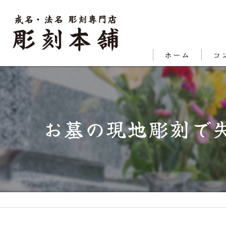
ホーム
コ
代表
対応
お墓の現地彫刻で