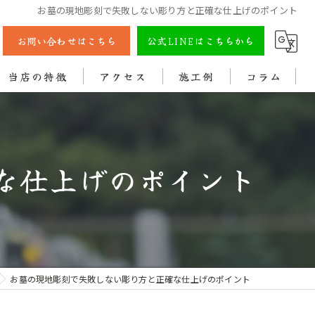
お墓の現地彫刻で失敗しない彫り方と正確な仕上げのポイント
お問い合わせはこちら
公式LINEはこちらから
当店の特徴
アクセス
施工例
コラム
彫刻
戒名
な仕上げのポイント
法名
色入れ
クリーニング
お墓の現地彫刻で失敗しない彫り方と正確な仕上げのポイント