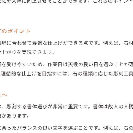
墓石文字入れは現地彫刻で失敗を回避
栄えを大幅に向上させることができます。これらのポイン
お墓現地彫刻の正しい文字彫り方ガイド
墓石文字の種類と現地彫刻の選び方
げのポイント
自分でできる墓石文字彫り方と注意点
家紋や戒名も正確に彫る現地技術の魅力
環境に合わせて最適な仕上げができる点です。例えば、石
仕上がりを実現できます。
お墓現地彫刻で家紋や戒名を正確に刻む方法
墓石家紋彫りの現地技術が持つメリット
響を受けやすいため、作業日は天候の良い日を選ぶことが
お墓現地彫刻の技術が支える正確な文字入れ
。理想的な仕上げを目指すには、石の種類に応じた彫刻工
家紋や戒名を美しく仕上げる現地彫刻術
度へ
お墓現地彫刻の職人技とその安心感
追加彫りに最適な現地彫刻の選び方とは
は、彫刻する書体選びが非常に重要です。書体は故人の人
お墓現地彫刻で追加彫りを選ぶポイント
肢があります。
お墓追加彫り費用から現地彫刻を選択するコツ
に合ったバランスの良い文字を選ぶことです。例えば、石