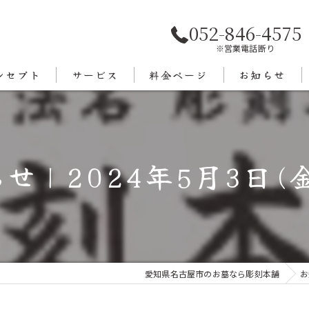
052-846-4575
※営業電話断り
ンセプト
サービス
料金ページ
お知らせ
あいさつ
エリア
せ｜2024年5月3日(金
愛知県名古屋市のお墓なら彫刻本舗
お