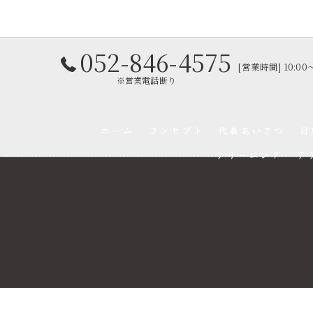
052-846-4575
[営業時間] 10:00
※営業電話断り
ホーム
コンセプト
代表あいさつ
対
クリーニング
ア