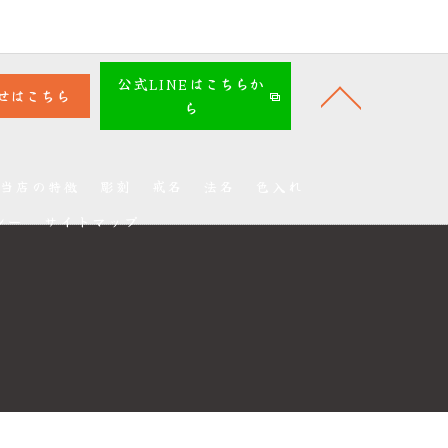
公式LINEはこちらか
せはこちら
ら
当店の特徴
彫刻
戒名
法名
色入れ
シー
サイトマップ