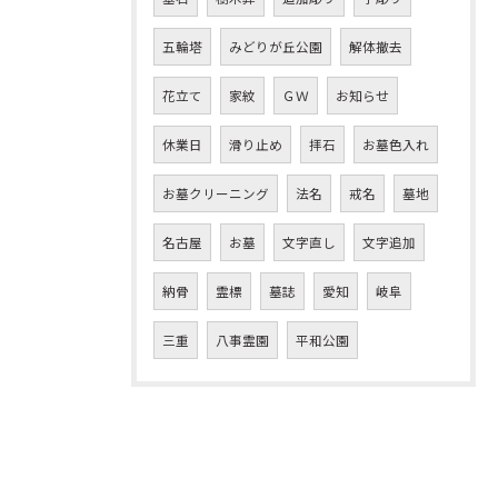
五輪塔
みどりが丘公園
解体撤去
花立て
家紋
ＧＷ
お知らせ
休業日
滑り止め
拝石
お墓色入れ
お墓クリーニング
法名
戒名
墓地
名古屋
お墓
文字直し
文字追加
納骨
霊標
墓誌
愛知
岐阜
三重
八事霊園
平和公園