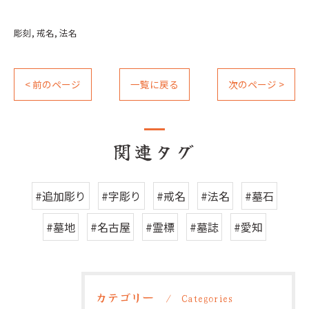
彫刻
戒名
法名
< 前のページ
一覧に戻る
次のページ >
関連タグ
#追加彫り
#字彫り
#戒名
#法名
#墓石
#墓地
#名古屋
#霊標
#墓誌
#愛知
カテゴリー
Categories