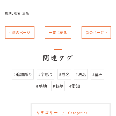
彫刻
戒名
法名
< 前のページ
一覧に戻る
次のページ >
関連タグ
#追加彫り
#字彫り
#戒名
#法名
#墓石
#墓地
#お墓
#愛知
カテゴリー
Categories