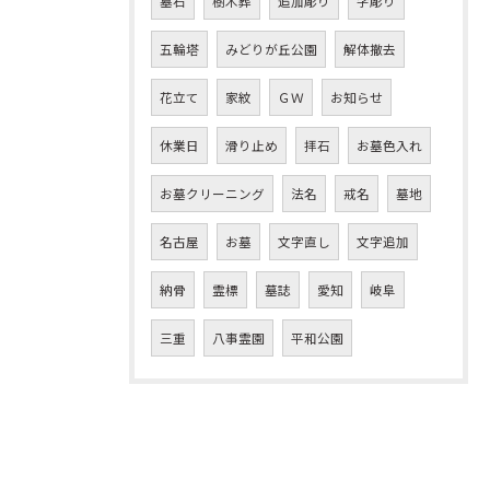
墓石
樹木葬
追加彫り
字彫り
五輪塔
みどりが丘公園
解体撤去
花立て
家紋
ＧＷ
お知らせ
休業日
滑り止め
拝石
お墓色入れ
お墓クリーニング
法名
戒名
墓地
名古屋
お墓
文字直し
文字追加
納骨
霊標
墓誌
愛知
岐阜
三重
八事霊園
平和公園