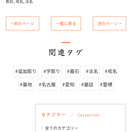
彫刻
戒名
法名
< 前のページ
一覧に戻る
次のページ >
関連タグ
#追加彫り
#字彫り
#墓石
#法名
#戒名
#墓地
#名古屋
#愛知
#墓誌
#霊標
カテゴリー
Categories
全てのカテゴリー