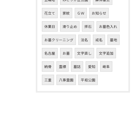
花立て
家紋
ＧＷ
お知らせ
休業日
滑り止め
拝石
お墓色入れ
お墓クリーニング
法名
戒名
墓地
名古屋
お墓
文字直し
文字追加
納骨
霊標
墓誌
愛知
岐阜
三重
八事霊園
平和公園