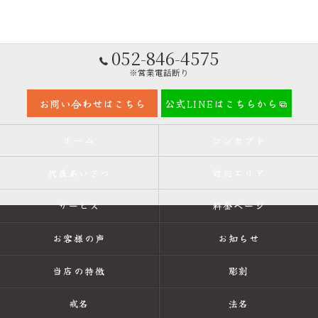
052-846-4575
※営業電話断り
お問い合わせはこちら
公式LINEはこちらから
ホーム
コンセプト
代表あいさつ
対応エリア
サービス
料金ページ
お客様の声
お知らせ
当店の特徴
彫刻
戒名
法名