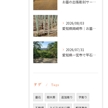
お墓の出張彫刻サービス【彫刻本舗】愛知県清須市
2026/08/03
愛知県岡崎市｜お墓の追加彫り施工例 ｜彫刻本舗
2026/07/31
愛知県一宮市で竿石への追加彫刻｜彫刻本舗
タグ
Tags
墓石
樹木葬
追加彫り
字彫り
五輪塔
みどりが丘公園
解体撤去